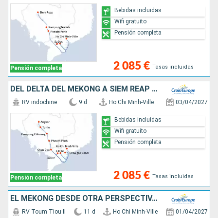
Bebidas incluidas
Wifi gratuito
Pensión completa
2 085 €
Tasas incluidas
Pensión completa
DEL DELTA DEL MEKONG A SIEM REAP (FORMULA PUERTO/PUERTO)
RV indochine
9 d
Ho Chi Minh-Ville
03/04/2027
Bebidas incluidas
Wifi gratuito
Pensión completa
2 085 €
Tasas incluidas
Pensión completa
EL MEKONG DESDE OTRA PERSPECTIVA: ENTRE AVENTURA Y LUGARES IMPRESCINDIBLES (FORMULA PUERTO/PUERTO)
RV Toum Tiou II
11 d
Ho Chi Minh-Ville
01/04/2027