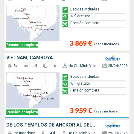
Bebidas incluidas
Wifi gratuito
Pensión completa
3 869 €
Tasas incluidas
Pensión completa
VIETNAM, CAMBOYA
Rv Indochine II
11 d
Ho Chi Minh-Ville
25/04/2028
Bebidas incluidas
Wifi gratuito
Pensión completa
3 959 €
Tasas incluidas
Pensión completa
DE LOS TEMPLOS DE ANGKOR AL DELTA DEL MEKONG & HANOI Y LA BAHÍA DE ALONG (FORMULA PUERTO/PUERTO)
RV indochine
14 d
Ho Chi Minh-Ville
29/09/2026