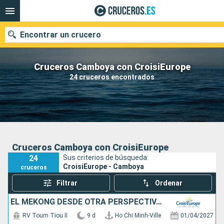
Encontrar un crucero
Cruceros Camboya con CroisiEurope
24 cruceros encontrados
Nuestros destinos
Fecha de salida
Puertos
Compañías
Cruceros Camboya con CroisiEurope
24
Sus criterios de búsqueda:
Buscar
CroisiEurope - Camboya
cruceros
Filtrar
Ordenar
EL MEKONG DESDE OTRA PERSPECTIVA: ENTRE AVENTURA Y LUGARES IMPRESCINDIBLES (FORMULA PUERTO/PUERTO)
RV Toum Tiou II
9 d
Ho Chi Minh-Ville
01/04/2027