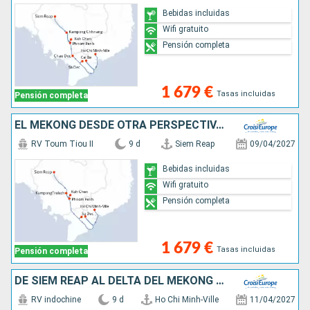
Bebidas incluidas
Wifi gratuito
Pensión completa
1 679 €
Tasas incluidas
Pensión completa
EL MEKONG DESDE OTRA PERSPECTIVA: ENTRE AVENTURA Y LUGARES IMPRESCINDIBLES (FORMULA PUERTO/PUERTO)
RV Toum Tiou II
9 d
Siem Reap
09/04/2027
Bebidas incluidas
Wifi gratuito
Pensión completa
1 679 €
Tasas incluidas
Pensión completa
DE SIEM REAP AL DELTA DEL MEKONG (FORMULA PUERTO/PUERTO)
RV indochine
9 d
Ho Chi Minh-Ville
11/04/2027