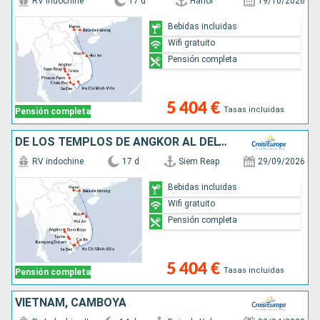
RV indochine
17 d
Hanoï
19/10/2026
Bebidas incluidas
Wifi gratuito
Pensión completa
5 404 €
Tasas incluidas
Pensión completa
DE LOS TEMPLOS DE ANGKOR AL DELTA DEL MEKONG, LAS CIUDADES IMPERIALES (FORMULA PUERTO/PUERTO)
RV indochine
17 d
Siem Reap
29/09/2026
Bebidas incluidas
Wifi gratuito
Pensión completa
5 404 €
Tasas incluidas
Pensión completa
VIETNAM, CAMBOYA