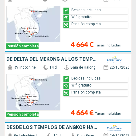
Bebidas incluidas
Wifi gratuito
Pensión completa
4 664 €
Tasas incluidas
Pensión completa
DE DELTA DEL MEKONG AL LOS TEMPLOS DE ANGKOR & HANOI Y LA BAHÍA DE ALONG (FORMULA PUERTO/PUERTO)
RV indochine
14 d
Baia de Halong
22/10/2026
Bebidas incluidas
Wifi gratuito
Pensión completa
4 664 €
Tasas incluidas
Pensión completa
DESDE LOS TEMPLOS DE ANGKOR HASTA EL DELTA DEL MEKONG, VIVA UNAS FIESTAS DE FIN DE AÑO ÚNICAS Y EXOTICAS (FORMULA PUERTO/PUERTO)
Rv Indochine II
12 d
Siem Reap
24/12/2027