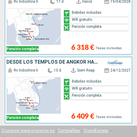
Rv Indochine II
17 d
Hanoï
19/04/2028
Bebidas incluidas
Wifi gratuito
Pensión completa
6 318 €
Tasas incluidas
Pensión completa
DESDE LOS TEMPLOS DE ANGKOR HASTA EL DELTA DEL MEKONG, VIVA UNAS FIESTAS DE FIN DE AÑO ÚNICAS Y EXOTICAS - & HANOI Y LA BAHÍA DE ALONG (FORMULA PUERTO/PUERTO)
Rv Indochine II
15 d
Siem Reap
24/12/2027
Bebidas incluidas
Wifi gratuito
Pensión completa
6 409 €
Tasas incluidas
Pensión completa
Cruceros www.cruceros.es
Compañías
CroisiEurope