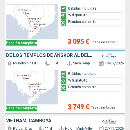
Bebidas incluidas
Wifi gratuito
Pensión completa
3 095 €
Tasas incluidas
Pensión completa
DE LOS TEMPLOS DE ANGKOR AL DELTA DEL MEKONG (FORMULA PUERTO/PUERTO)
Rv Indochine II
11 d
Siem Reap
18/09/2026
Bebidas incluidas
Wifi gratuito
Pensión completa
3 749 €
Tasas incluidas
Pensión completa
VIETNAM, CAMBOYA
RV Lan Diep
11 d
Ho Chi Minh-Ville
27/11/2026