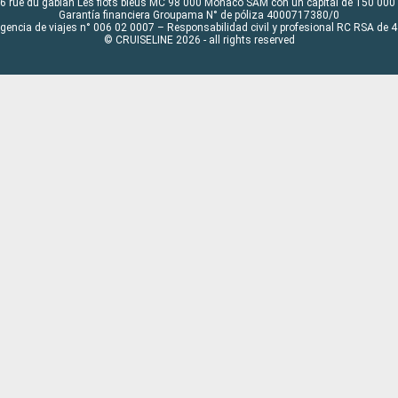
6 rue du gabian Les flots bleus MC 98 000 Monaco SAM con un capital de 150 000
Garantía financiera Groupama N° de póliza 4000717380/0
Agencia de viajes n° 006 02 0007 – Responsabilidad civil y profesional RC RSA de
© CRUISELINE 2026 - all rights reserved