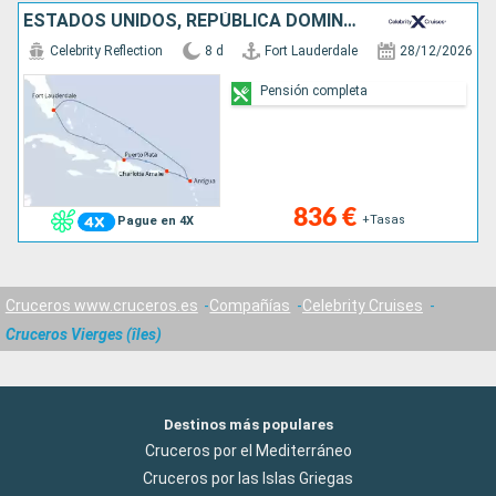
ESTADOS UNIDOS, REPÚBLICA DOMINICANA, ANTIGUA Y BARBUDA
Celebrity Reflection
8 d
Fort Lauderdale
28/12/2026
Pensión completa
836 €
+Tasas
Pague en 4X
Cruceros www.cruceros.es
Compañías
Celebrity Cruises
Cruceros Vierges (îles)
Destinos más populares
Cruceros por el Mediterráneo
Cruceros por las Islas Griegas