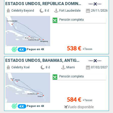
ESTADOS UNIDOS, REPÚBLICA DOMINICANA, SAN MARTÍN
Celebrity Beyond
8 d
Fort Lauderdale
29/11/2026
Pensión completa
538 €
+Tasas
Pague en 4X
ESTADOS UNIDOS, BAHAMAS, ANTIGUA Y BARBUDA
Celebrity Xcel
8 d
Miami
07/02/2027
Pensión completa
584 €
+Tasas
Pague en 4X
Vuelo disponible