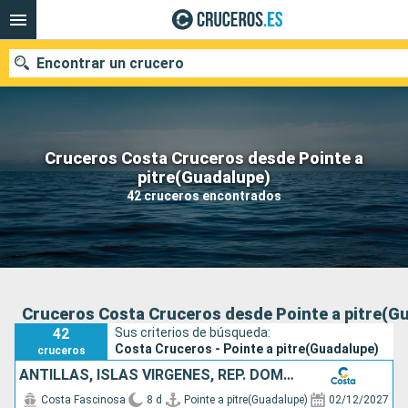
Encontrar un crucero
Cruceros Costa Cruceros desde Pointe a
Nuestros destinos
pitre(Guadalupe)
42 cruceros encontrados
Fecha de salida
Puertos
Compañías
Buscar
Cruceros Costa Cruceros desde Pointe a pitre(G
42
Sus criterios de búsqueda:
Costa Cruceros - Pointe a pitre(Guadalupe)
cruceros
ANTILLAS, ISLAS VÍRGENES, REP. DOMINICANA
Costa Fascinosa
8 d
Pointe a pitre(Guadalupe)
02/12/2027