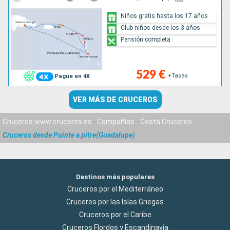
Niños gratis hasta los 17 años
Club niños desde los 3 años
Pensión completa
529 €
+Tasas
Pague en 4X
VER MÁS DE CRUCEROS
Cruceros www.cruceros.es
Compañías
Costa Cruceros
Cruceros desde Pointe a pitre(Guadalupe)
Destinos más populares
Cruceros por el Mediterráneo
Cruceros por las Islas Griegas
Cruceros por el Caribe
Cruceros Flordos y Escandinavia