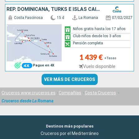
REP. DOMINICANA, TURKS E ISLAS CAICOS, ANTILLAS, ISLAS VÍRGENES
Costa Fascinosa
15 d
La Romana
07/02/2027
Niños gratis hasta los 17 años
Club niños desde los 3 años
Pensión completa
1 439 €
+Tasas
Pague en 4X
Vuelo disponible
VER MÁS DE CRUCEROS
Cruceros www.cruceros.es
Compañías
Costa Cruceros
Cruceros desde La Romana
Destinos más populares
Cruceros por el Mediterráneo