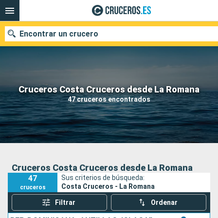
Encontrar un crucero
Nuestros destinos
Cruceros Costa Cruceros desde La Romana
47 cruceros encontrados
Fecha de salida
Puertos
Compañías
Buscar
Cruceros Costa Cruceros desde La Romana
47
Sus criterios de búsqueda:
Costa Cruceros - La Romana
cruceros
Filtrar
Ordenar