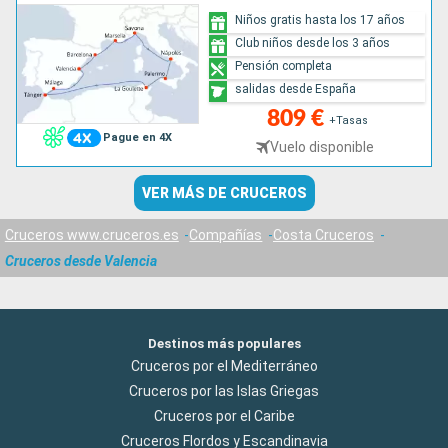
Niños gratis hasta los 17 años
Club niños desde los 3 años
Pensión completa
salidas desde España
809 €
+Tasas
Pague en 4X
Vuelo disponible
VER MÁS DE CRUCEROS
Cruceros www.cruceros.es
Compañías
Costa Cruceros
Cruceros desde Valencia
Destinos más populares
Cruceros por el Mediterráneo
Cruceros por las Islas Griegas
Cruceros por el Caribe
Cruceros Flordos y Escandinavia