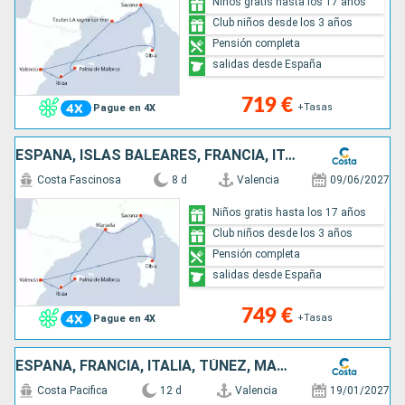
Niños gratis hasta los 17 años
Club niños desde los 3 años
Pensión completa
salidas desde España
719 €
+Tasas
Pague en 4X
ESPAÑA, ISLAS BALEARES, FRANCIA, ITALIA
Costa Fascinosa
8 d
Valencia
09/06/2027
Niños gratis hasta los 17 años
Club niños desde los 3 años
Pensión completa
salidas desde España
749 €
+Tasas
Pague en 4X
ESPAÑA, FRANCIA, ITALIA, TÚNEZ, MARRUECOS
Costa Pacifica
12 d
Valencia
19/01/2027