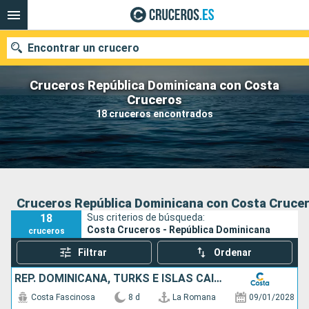
Encontrar un crucero
Cruceros República Dominicana con Costa
Cruceros
18 cruceros encontrados
Nuestros destinos
Fecha de salida
Puertos
Compañías
Cruceros República Dominicana con Costa Cruce
18
Sus criterios de búsqueda:
Buscar
Costa Cruceros - República Dominicana
cruceros
Filtrar
Ordenar
REP. DOMINICANA, TURKS E ISLAS CAICOS
Costa Fascinosa
8 d
La Romana
09/01/2028