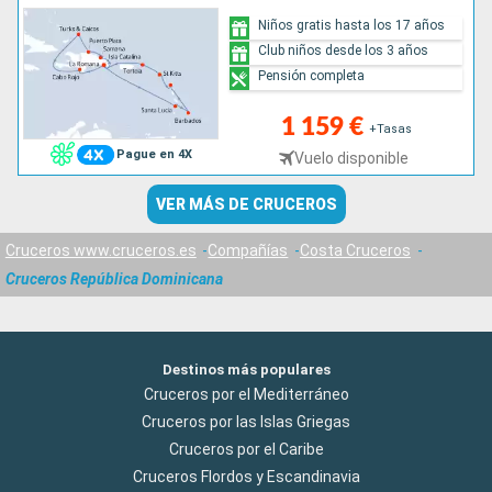
Niños gratis hasta los 17 años
Club niños desde los 3 años
Pensión completa
1 159 €
+Tasas
Pague en 4X
Vuelo disponible
VER MÁS DE CRUCEROS
Cruceros www.cruceros.es
Compañías
Costa Cruceros
Cruceros República Dominicana
Destinos más populares
Cruceros por el Mediterráneo
Cruceros por las Islas Griegas
Cruceros por el Caribe
Cruceros Flordos y Escandinavia