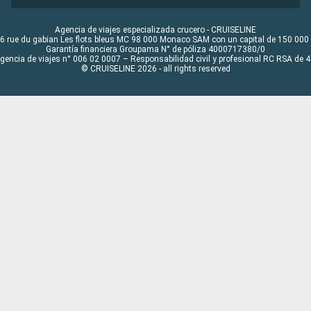
Agencia de viajes especializada crucero - CRUISELINE
6 rue du gabian Les flots bleus MC 98 000 Monaco SAM con un capital de 150 000
Garantía financiera Groupama N° de póliza 4000717380/0
Agencia de viajes n° 006 02 0007 – Responsabilidad civil y profesional RC RSA de
© CRUISELINE 2026 - all rights reserved