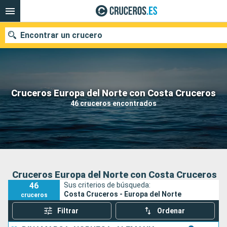
Encontrar un crucero
Nuestros destinos
Cruceros Europa del Norte con Costa Cruceros
46 cruceros encontrados
Fecha de salida
Puertos
Compañías
Buscar
Cruceros Europa del Norte con Costa Cruceros
46
Sus criterios de búsqueda:
Costa Cruceros - Europa del Norte
cruceros
Filtrar
Ordenar