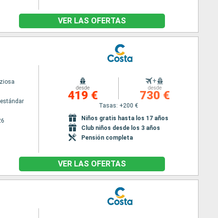
VER LAS OFERTAS
+
iziosa
desde
desde
419 €
730 €
estándar
Tasas: +200 €
Niños gratis hasta los 17 años
26
Club niños desde los 3 años
Pensión completa
VER LAS OFERTAS