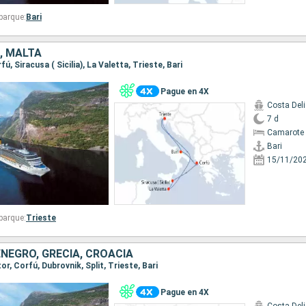
barque:
Bari
A, MALTA
rfú, Siracusa ( Sicilia), La Valetta, Trieste, Bari
Pague en 4X
Costa Del
7 d
Camarote 
Bari
15/11/20
barque:
Trieste
ENEGRO, GRECIA, CROACIA
tor, Corfú, Dubrovnik, Split, Trieste, Bari
Pague en 4X