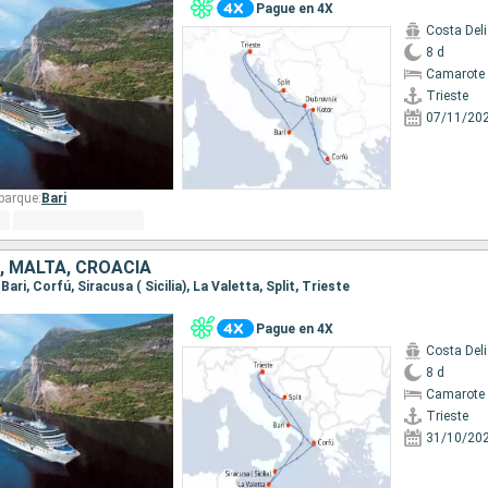
Pague en 4X
Costa Del
8 d
Camarote 
Trieste
07/11/20
barque:
Bari
A, MALTA, CROACIA
 Bari, Corfú, Siracusa ( Sicilia), La Valetta, Split, Trieste
Pague en 4X
Costa Del
8 d
Camarote 
Trieste
31/10/20