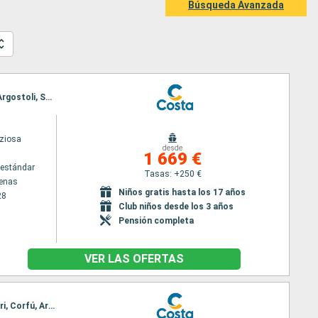
Búsqueda Avanzada
Itinerario : El Pireo Atenas, Heraklion, Zakinthos, Kotor, Dubrovnik, Split, Marghera, Bari, Corfú, Argostoli, Souda bay, Rodas, Mykonos, El Pireo Atenas
iziosa
desde
1 669 €
estándar
Tasas: +250 €
tenas
Niños gratis hasta los 17 años
28
Club niños desde los 3 años
Pensión completa
VER LAS OFERTAS
Itinerario : El Pireo Atenas, Santoríni, Heraklion, Zakinthos, Kotor, Dubrovnik, Split, Marghera, Bari, Corfú, Argostoli, Souda bay, Rodas, Mykonos, El Pireo Atenas