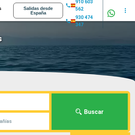
910 603
s
Salidas desde
562
España
930 474
347
s
Buscar
añías