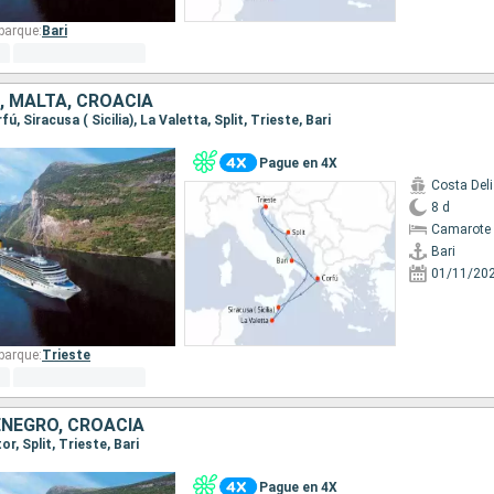
barque:
Bari
A, MALTA, CROACIA
rfú, Siracusa ( Sicilia), La Valetta, Split, Trieste, Bari
Pague en 4X
Costa Del
8 d
Camarote 
Bari
01/11/20
barque:
Trieste
ENEGRO, CROACIA
tor, Split, Trieste, Bari
Pague en 4X