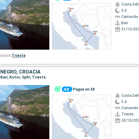
Costa Del
5 d
Camarote 
Bari
31/10/20
barque:
Trieste
ENEGRO, CROACIA
 Bari, Kotor, Split, Trieste
Pague en 4X
Costa Del
5 d
Camarote 
Trieste
30/10/20