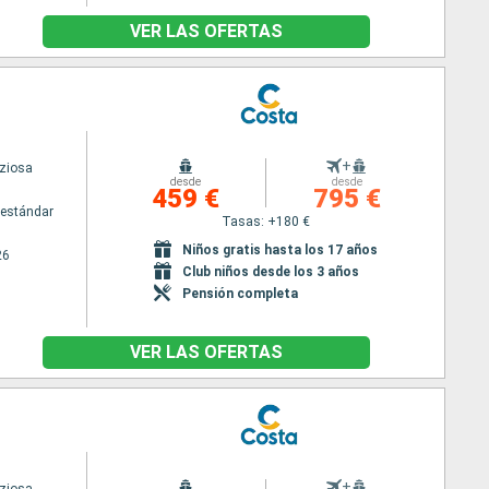
VER LAS OFERTAS
+
iziosa
desde
desde
459 €
795 €
estándar
Tasas: +180 €
Niños gratis hasta los 17 años
26
Club niños desde los 3 años
Pensión completa
VER LAS OFERTAS
+