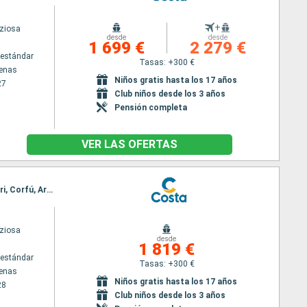
+
iziosa
desde
desde
1 699 €
2 279 €
estándar
Tasas: +300 €
tenas
Niños gratis hasta los 17 años
27
Club niños desde los 3 años
Pensión completa
VER LAS OFERTAS
Itinerario : El Pireo Atenas, Santoríni, Heraklion, Zakinthos, Kotor, Dubrovnik, Split, Marghera, Bari, Corfú, Argostoli, Souda bay, Rodas, Mykonos, Santoríni, El Pireo Atenas
iziosa
desde
1 819 €
estándar
Tasas: +300 €
tenas
Niños gratis hasta los 17 años
28
Club niños desde los 3 años