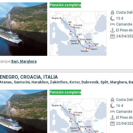
Pensión completa
Costa Del
15 d
Camarote 
El Pireo A
24/04/20
barque:
Bari,
Marghera
ENEGRO, CROACIA, ITALIA
Pensión completa
Costa Del
16 d
Camarote 
El Pireo A
22/04/20