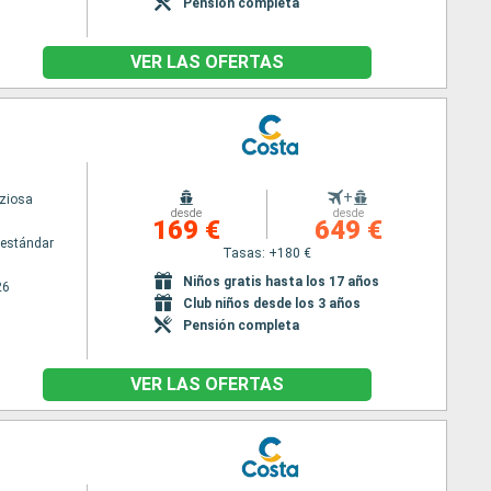
Pensión completa
VER LAS OFERTAS
+
iziosa
desde
desde
169 €
649 €
estándar
Tasas: +180 €
Niños gratis hasta los 17 años
26
Club niños desde los 3 años
Pensión completa
VER LAS OFERTAS