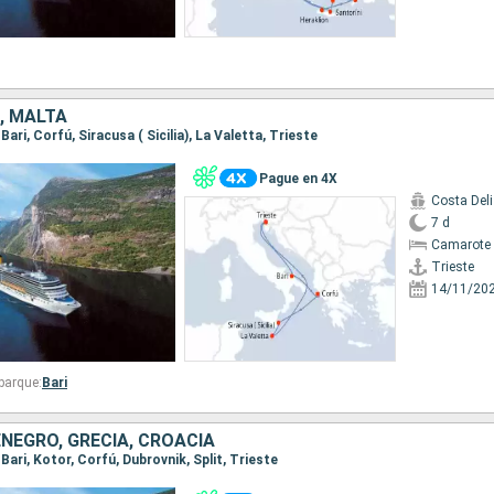
A, MALTA
 Bari, Corfú, Siracusa ( Sicilia), La Valetta, Trieste
Pague en 4X
Costa Del
7 d
Camarote 
Trieste
14/11/20
barque:
Bari
ENEGRO, GRECIA, CROACIA
, Bari, Kotor, Corfú, Dubrovnik, Split, Trieste