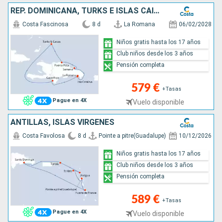
REP. DOMINICANA, TURKS E ISLAS CAICOS
Costa Fascinosa
8 d
La Romana
06/02/2028
Niños gratis hasta los 17 años
Club niños desde los 3 años
Pensión completa
579 €
+Tasas
Pague en 4X
Vuelo disponible
ANTILLAS, ISLAS VÍRGENES
Costa Favolosa
8 d
Pointe a pitre(Guadalupe)
10/12/2026
Niños gratis hasta los 17 años
Club niños desde los 3 años
Pensión completa
589 €
+Tasas
Pague en 4X
Vuelo disponible