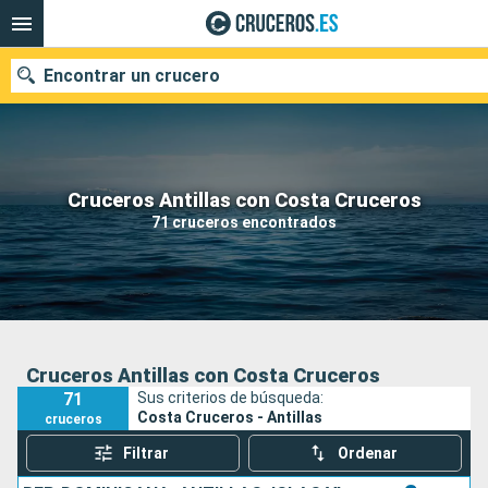
Encontrar un crucero
Nuestros destinos
Cruceros Antillas con Costa Cruceros
71 cruceros encontrados
Fecha de salida
Puertos
Compañías
Buscar
Cruceros Antillas con Costa Cruceros
71
Sus criterios de búsqueda:
Costa Cruceros - Antillas
cruceros
Filtrar
Ordenar