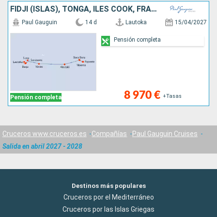
FIDJI (ISLAS), TONGA, ILES COOK, FRANCIA
Paul Gauguin
14 d
Lautoka
15/04/2027
Pensión completa
8 970 €
+Tasas
Pensión completa
Cruceros www.cruceros.es
Compañías
Paul Gauguin Cruises
Salida en abril 2027 - 2028
Destinos más populares
Cruceros por el Mediterráneo
Cruceros por las Islas Griegas