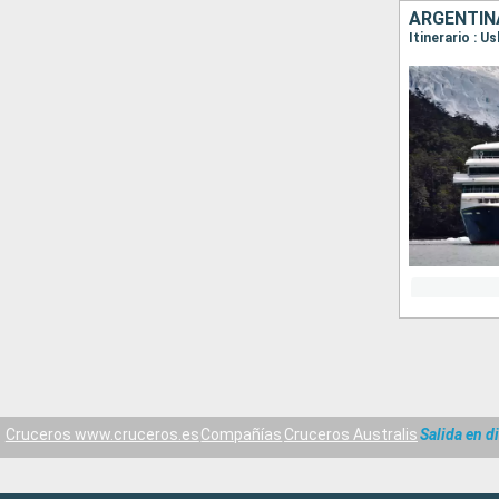
ARGENTINA
Cruceros www.cruceros.es
Compañías
Cruceros Australis
Salida en d