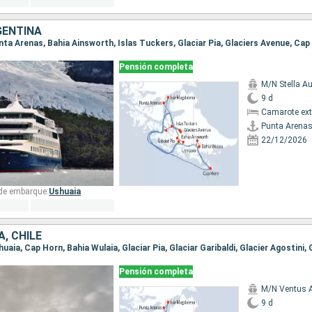
GENTINA
Pensión completa
M/N Stella Au
9 d
Camarote ext
Punta Arena
22/12/2026
 de embarque:
Ushuaia
, CHILE
Pensión completa
M/N Ventus A
9 d