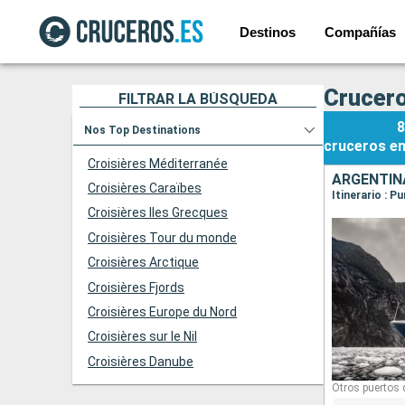
Destinos
Compañías
Crucero
FILTRAR LA BÚSQUEDA
8
Nos Top Destinations
cruceros
e
Croisières Méditerranée
ARGENTINA
Croisières Caraïbes
Croisières Iles Grecques
Croisières Tour du monde
Croisières Arctique
Croisières Fjords
Croisières Europe du Nord
Croisières sur le Nil
Croisières Danube
Otros puertos