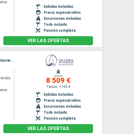
erior
bebidas incluidas
Precio especial niños
Excursiones incluidas
Todo incluido
Pensión completa
VER LAS OFERTAS
Itinerario : Ushuaia, Cap Horn, Bahia Wulaia, Glaciar Pia, Glaciar Garibaldi, Glacier Agostini, Glaciar Aguila, Isla Magdalena, Punta Arenas, Bahia Ainsworth, Islas Tuckers, Glaciar Pia, Glaciers Avenue, Cap Horn, Bahia Wulaia, Ushuaia
desde
stralis
8 509 €
Tasas: +165 €
erior
bebidas incluidas
Precio especial niños
Excursiones incluidas
Todo incluido
Pensión completa
VER LAS OFERTAS