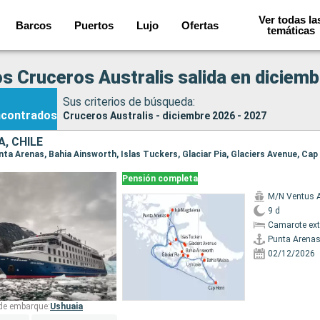
Ver todas la
Barcos
Puertos
Lujo
Ofertas
temáticas
s Cruceros Australis salida en diciemb
Sus criterios de búsqueda:
ncontrados
Cruceros Australis - diciembre 2026 - 2027
, CHILE
Pensión completa
M/N Ventus A
9 d
Camarote ext
Punta Arena
02/12/2026
 de embarque:
Ushuaia