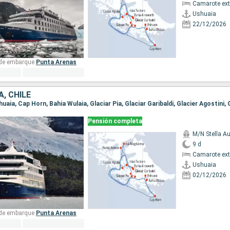
Camarote ext
Ushuaia
22/12/2026
 de embarque:
Punta Arenas
, CHILE
Pensión completa
M/N Stella Au
9 d
Camarote ext
Ushuaia
02/12/2026
 de embarque:
Punta Arenas