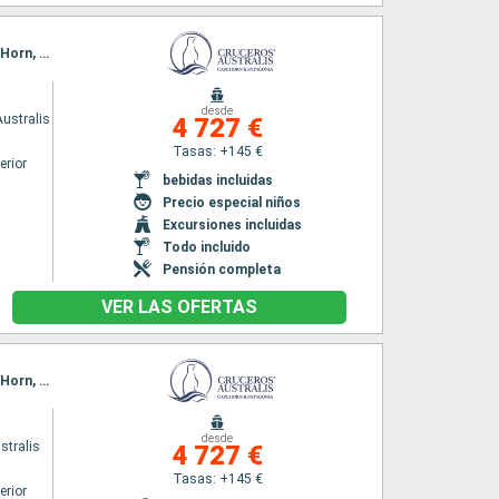
Itinerario : Punta Arenas, Bahia Ainsworth, Islas Tuckers, Glaciar Pia, Glaciers Avenue, Cap Horn, Bahia Wulaia, Ushuaia
desde
ustralis
4 727 €
Tasas: +145 €
erior
bebidas incluidas
s
Precio especial niños
Excursiones incluidas
Todo incluido
Pensión completa
VER LAS OFERTAS
Itinerario : Punta Arenas, Bahia Ainsworth, Islas Tuckers, Glaciar Pia, Glaciers Avenue, Cap Horn, Bahia Wulaia, Ushuaia
desde
stralis
4 727 €
Tasas: +145 €
erior