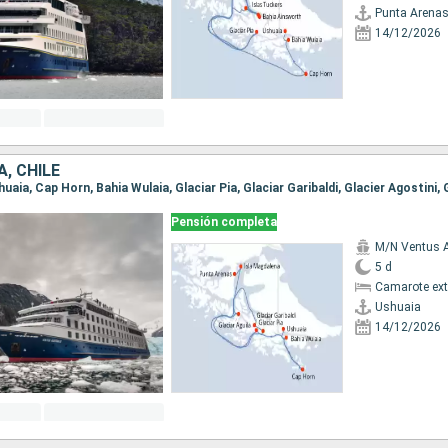
Punta Arena
14/12/2026
, CHILE
Pensión completa
M/N Ventus A
5 d
Camarote ext
Ushuaia
14/12/2026