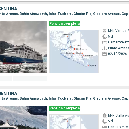
GENTINA
Pensión completa
M/N Ventus A
5 d
Camarote ext
Punta Arena
02/12/2026
GENTINA
Pensión completa
M/N Stella Au
5 d
Camarote ext