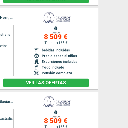
Itinerario : Punta Arenas, Bahia Ainsworth, Islas Tuckers, Glaciar Pia, Glaciers Avenue, Cap Horn, Bahia Wulaia, Ushuaia, Cap Horn, Bahia Wulaia, Glaciar Pia, Glaciar Garibaldi, Glacier Agostini, Glaciar Aguila, Isla Magdalena, Punta Arenas
desde
stralis
8 509 €
Tasas: +165 €
erior
bebidas incluidas
s
Precio especial niños
Excursiones incluidas
Todo incluido
Pensión completa
VER LAS OFERTAS
Itinerario : Ushuaia, Cap Horn, Bahia Wulaia, Glaciar Pia, Glaciar Garibaldi, Glacier Agostini, Glaciar Aguila, Isla Magdalena, Punta Arenas, Bahia Ainsworth, Islas Tuckers, Glaciar Pia, Glaciers Avenue, Cap Horn, Bahia Wulaia, Ushuaia
desde
ustralis
8 509 €
Tasas: +165 €