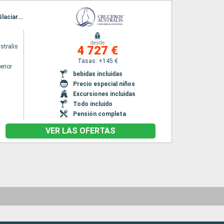
Itinerario : Ushuaia, Cap Horn, Bahia Wulaia, Glaciar Pia, Glaciar Garibaldi, Glacier Agostini, Glaciar Aguila, Isla Magdalena, Punta Arenas
desde
stralis
4 727 €
Tasas: +145 €
erior
bebidas incluidas
Precio especial niños
Excursiones incluidas
Todo incluido
Pensión completa
VER LAS OFERTAS