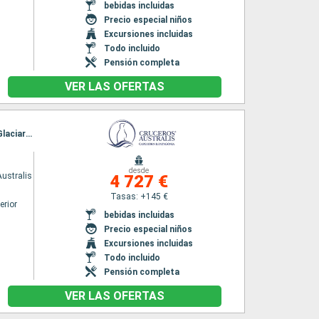
bebidas incluidas
s
Precio especial niños
Excursiones incluidas
Todo incluido
Pensión completa
VER LAS OFERTAS
Itinerario : Ushuaia, Cap Horn, Bahia Wulaia, Glaciar Pia, Glaciar Garibaldi, Glacier Agostini, Glaciar Aguila, Isla Magdalena, Punta Arenas
desde
ustralis
4 727 €
Tasas: +145 €
erior
bebidas incluidas
Precio especial niños
Excursiones incluidas
Todo incluido
Pensión completa
VER LAS OFERTAS