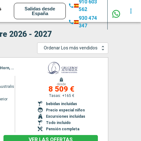
910 603
s
Salidas desde
562
España
930 474
347
re 2026 - 2027
Ordenar Los más vendidos
Itinerario : Punta Arenas, Bahia Ainsworth, Islas Tuckers, Glaciar Pia, Glaciers Avenue, Cap Horn, Bahia Wulaia, Ushuaia, Cap Horn, Bahia Wulaia, Glaciar Pia, Glaciar Garibaldi, Glacier Agostini, Glaciar Aguila, Isla Magdalena, Punta Arenas
desde
ustralis
8 509 €
Tasas: +165 €
erior
bebidas incluidas
s
Precio especial niños
Excursiones incluidas
Todo incluido
Pensión completa
VER LAS OFERTAS