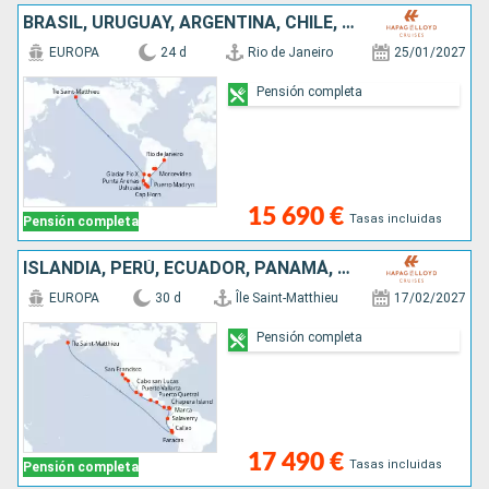
BRASIL, URUGUAY, ARGENTINA, CHILE, ISLANDIA
EUROPA
24 d
Rio de Janeiro
25/01/2027
Pensión completa
15 690 €
Tasas incluidas
Pensión completa
ISLANDIA, PERÚ, ECUADOR, PANAMÁ, COSTA RICA, GUATEMALA, MÉXICO, ESTADOS UNIDOS
EUROPA
30 d
Île Saint-Matthieu
17/02/2027
Pensión completa
17 490 €
Tasas incluidas
Pensión completa