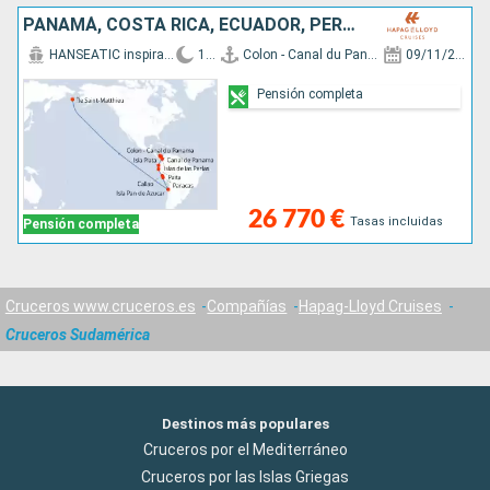
PANAMÁ, COSTA RICA, ECUADOR, PERÚ, CHILE, ISLANDIA
HANSEATIC inspiration
19 d
Colon - Canal du Panama
09/11/2026
Pensión completa
26 770 €
Tasas incluidas
Pensión completa
Cruceros www.cruceros.es
Compañías
Hapag-Lloyd Cruises
Cruceros Sudamérica
Destinos más populares
Cruceros por el Mediterráneo
Cruceros por las Islas Griegas