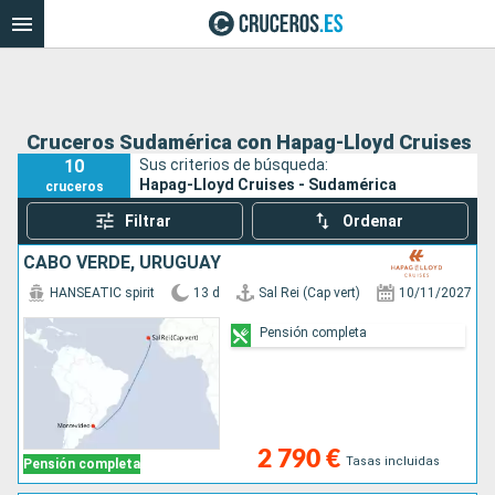
Cruceros Sudamérica con Hapag-Lloyd Cruises
10
Sus criterios de búsqueda:
Hapag-Lloyd Cruises - Sudamérica
cruceros
Filtrar
Ordenar
CABO VERDE, URUGUAY
HANSEATIC spirit
13 d
Sal Rei (Cap vert)
10/11/2027
Pensión completa
2 790 €
Tasas incluidas
Pensión completa