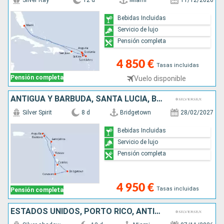
Silver Ray
12 d
Miami
11/12/2026
Bebidas Incluidas
Servicio de lujo
Pensión completa
4 850 €
Tasas incluidas
Pensión completa
Vuelo disponible
ANTIGUA Y BARBUDA, SANTA LUCIA, BARBADOS, ANGUILLA, SAN VINCENT Y LAS GRANADINAS, DOMINICA, FRANCIA
Silver Spirit
8 d
Bridgetown
28/02/2027
Bebidas Incluidas
Servicio de lujo
Pensión completa
4 950 €
Tasas incluidas
Pensión completa
ESTADOS UNIDOS, PORTO RICO, ANTIGUA Y BARBUDA, FRANCIA, REINO UNIDO, JOST VAN DYKE