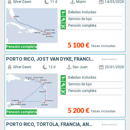
Silver Dawn
11 d
Miami
14/03/2028
Bebidas Incluidas
Servicio de lujo
Pensión completa
5 100 €
Tasas incluidas
Pensión completa
PORTO RICO, JOST VAN DYKE, FRANCIA, DOMINICA, SAN VINCENT Y LAS GRANADINAS, GRENADA, BONAIRE, ANTIGUA Y BARBUDA
Silver Dawn
12 d
San Juan
25/01/2028
Bebidas Incluidas
Servicio de lujo
Pensión completa
5 200 €
Tasas incluidas
Pensión completa
PORTO RICO, TÓRTOLA, FRANCIA, ANTIGUA Y BARBUDA, JOST VAN DYKE, ESTADOS UNIDOS