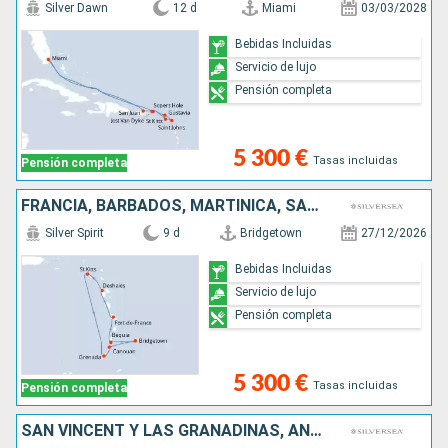
Silver Dawn
12 d
Miami
03/03/2028
Bebidas Incluidas
Servicio de lujo
Pensión completa
5 300 €
Tasas incluidas
Pensión completa
FRANCIA, BARBADOS, MARTINICA, SAN VINCENT Y LAS GRANADINAS, GRENADA, ANTIGUA Y BARBUDA
Silver Spirit
9 d
Bridgetown
27/12/2026
Bebidas Incluidas
Servicio de lujo
Pensión completa
5 300 €
Tasas incluidas
Pensión completa
SAN VINCENT Y LAS GRANADINAS, ANGUILLA, BARBADOS, SANTA LUCIA, DOMINICA, ANTIGUA Y BARBUDA