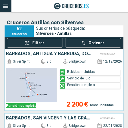
Cruceros Antillas con Silversea
62
Sus criterios de búsqueda:
Silversea - Antillas
cruceros
Filtrar
Ordenar
BARBADOS, ANTIGUA Y BARBUDA, DOMINICA, MARTINICA, SAN VINCENT Y LAS GRANADINAS, SANTA LUCIA, FRANCIA
Silver Spirit
8 d
Bridgetown
12/12/2026
Bebidas Incluidas
Servicio de lujo
Pensión completa
2 200 €
Tasas incluidas
Pensión completa
BARBADOS, SAN VINCENT Y LAS GRANADINAS, MARTINICA, FRANCIA, DOMINICA, GRENADA, SANTA LUCIA
Silver Spirit
8 d
Bridgetown
22/01/2028