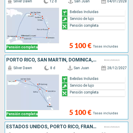
Silver Dawn
12 d
San Juan
04/01/2028
Bebidas Incluidas
Servicio de lujo
Pensión completa
5 100 €
Tasas incluidas
Pensión completa
PORTO RICO, SAN MARTÍN, DOMINICA, ANTIGUA Y BARBUDA, JOST VAN DYKE
Silver Dawn
8 d
San Juan
28/12/2027
Bebidas Incluidas
Servicio de lujo
Pensión completa
5 100 €
Tasas incluidas
Pensión completa
ESTADOS UNIDOS, PORTO RICO, FRANCIA, ANTIGUA Y BARBUDA, VIRGEN GORDA