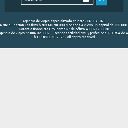
Agencia de viajes especializada crucero - CRUISELINE
6 rue du gabian Les flots bleus MC 98 000 Monaco SAM con un capital de 150 000
Garantía financiera Groupama N° de póliza 4000717380/0
Agencia de viajes n° 006 02 0007 – Responsabilidad civil y profesional RC RSA de
© CRUISELINE 2026 - all rights reserved