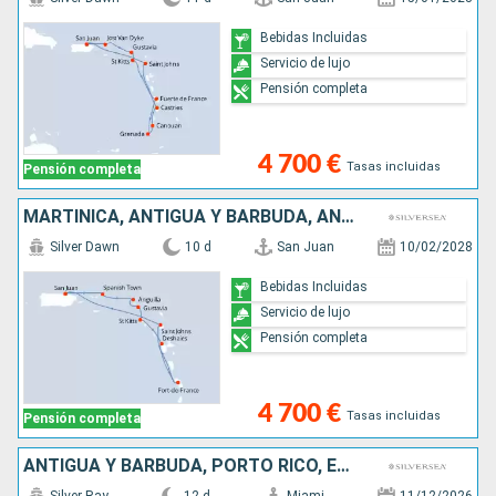
Bebidas Incluidas
Servicio de lujo
Pensión completa
4 700 €
Tasas incluidas
Pensión completa
MARTINICA, ANTIGUA Y BARBUDA, ANGUILLA, FRANCIA, PORTO RICO, VIRGEN GORDA
Silver Dawn
10 d
San Juan
10/02/2028
Bebidas Incluidas
Servicio de lujo
Pensión completa
4 700 €
Tasas incluidas
Pensión completa
ANTIGUA Y BARBUDA, PORTO RICO, ESTADOS UNIDOS, FRANCIA, ANGUILLA