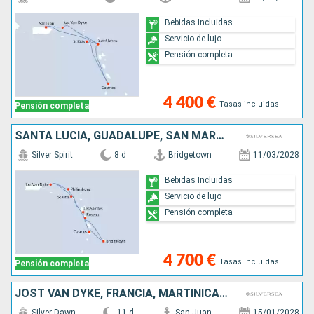
Bebidas Incluidas
Servicio de lujo
Pensión completa
4 400 €
Tasas incluidas
Pensión completa
SANTA LUCIA, GUADALUPE, SAN MARTÍN, JOST VAN DYKE, ANTIGUA Y BARBUDA, DOMINICA, BARBADOS
Silver Spirit
8 d
Bridgetown
11/03/2028
Bebidas Incluidas
Servicio de lujo
Pensión completa
4 700 €
Tasas incluidas
Pensión completa
JOST VAN DYKE, FRANCIA, MARTINICA, GRENADA, SAN VINCENT Y LAS GRANADINAS, SANTA LUCIA, ANTIGUA Y BARBUDA, PORTO RICO
Silver Dawn
11 d
San Juan
15/01/2028