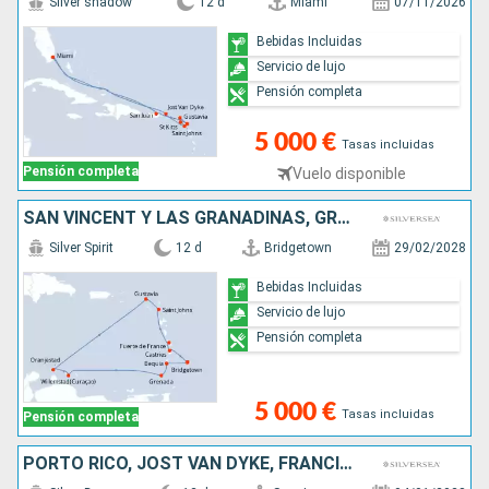
Silver shadow
12 d
Miami
07/11/2026
Bebidas Incluidas
Servicio de lujo
Pensión completa
5 000 €
Tasas incluidas
Pensión completa
Vuelo disponible
SAN VINCENT Y LAS GRANADINAS, GRENADA, ARUBA, FRANCIA, ANTIGUA Y BARBUDA, MARTINICA, SANTA LUCIA, BARBADOS
Silver Spirit
12 d
Bridgetown
29/02/2028
Bebidas Incluidas
Servicio de lujo
Pensión completa
5 000 €
Tasas incluidas
Pensión completa
PORTO RICO, JOST VAN DYKE, FRANCIA, ANTIGUA Y BARBUDA, MARTINICA, GRENADA, BONAIRE, ARUBA