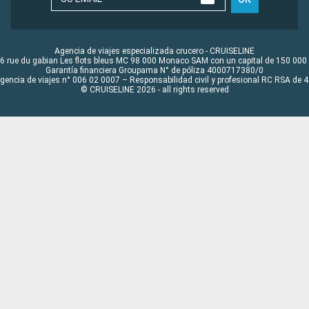
Agencia de viajes especializada crucero - CRUISELINE
6 rue du gabian Les flots bleus MC 98 000 Monaco SAM con un capital de 150 000
Garantía financiera Groupama N° de póliza 4000717380/0
Agencia de viajes n° 006 02 0007 – Responsabilidad civil y profesional RC RSA de
© CRUISELINE 2026 - all rights reserved