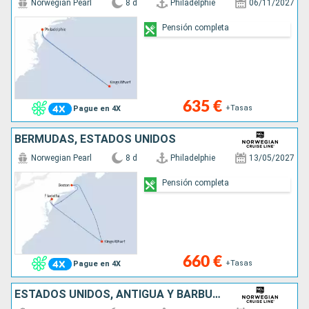
Norwegian Pearl
8 d
Philadelphie
06/11/2027
Pensión completa
635 €
+Tasas
Pague en 4X
BERMUDAS, ESTADOS UNIDOS
Norwegian Pearl
8 d
Philadelphie
13/05/2027
Pensión completa
660 €
+Tasas
Pague en 4X
ESTADOS UNIDOS, ANTIGUA Y BARBUDA, SANTA LUCIA, SAN MARTÍN, PORTO RICO, REPÚBLICA DOMINICANA