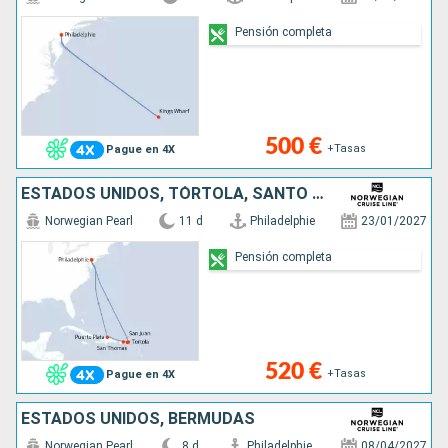
Pensión completa
500 €
+Tasas
Pague en 4X
ESTADOS UNIDOS, TÓRTOLA, SANTO TOMÁS, PORTO RICO, REPÚBLICA DOMINICANA
Norwegian Pearl
11 d
Philadelphie
23/01/2027
Pensión completa
520 €
+Tasas
Pague en 4X
ESTADOS UNIDOS, BERMUDAS
Norwegian Pearl
8 d
Philadelphie
08/04/2027