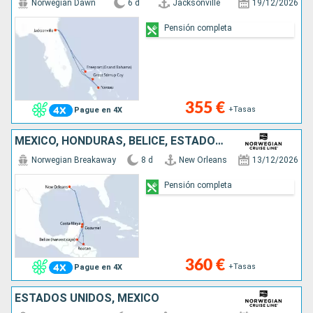
Norwegian Dawn
6 d
Jacksonville
19/12/2026
Pensión completa
355 €
+Tasas
Pague en 4X
MÉXICO, HONDURAS, BELICE, ESTADOS UNIDOS
Norwegian Breakaway
8 d
New Orleans
13/12/2026
Pensión completa
360 €
+Tasas
Pague en 4X
ESTADOS UNIDOS, MÉXICO