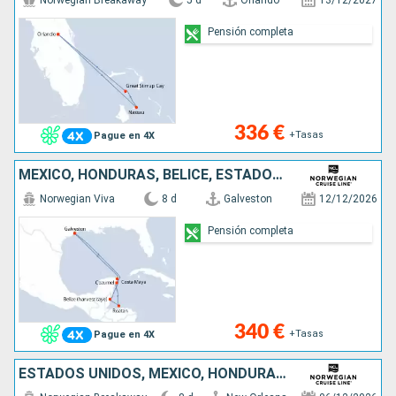
Norwegian Breakaway
5 d
Orlando
13/12/2027
Pensión completa
336 €
+Tasas
Pague en 4X
MÉXICO, HONDURAS, BELICE, ESTADOS UNIDOS
Norwegian Viva
8 d
Galveston
12/12/2026
Pensión completa
340 €
+Tasas
Pague en 4X
ESTADOS UNIDOS, MÉXICO, HONDURAS, BELICE