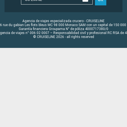
Agencia de viajes especializada crucero - CRUISELINE
6 rue du gabian Les flots bleus MC 98 000 Monaco SAM con un capital de 150 000
Garantía financiera Groupama N° de póliza 4000717380/0
Agencia de viajes n° 006 02 0007 – Responsabilidad civil y profesional RC RSA de
© CRUISELINE 2026 - all rights reserved