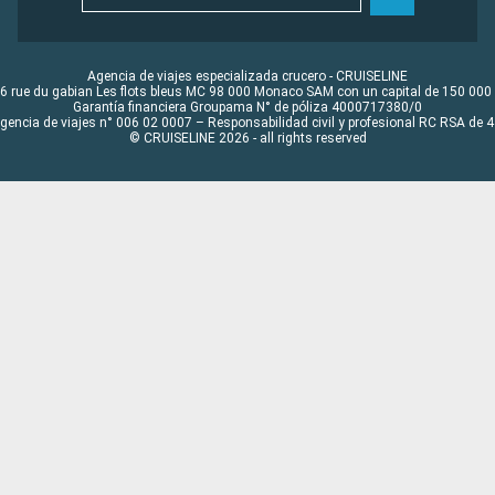
Agencia de viajes especializada crucero - CRUISELINE
6 rue du gabian Les flots bleus MC 98 000 Monaco SAM con un capital de 150 000
Garantía financiera Groupama N° de póliza 4000717380/0
Agencia de viajes n° 006 02 0007 – Responsabilidad civil y profesional RC RSA de
© CRUISELINE 2026 - all rights reserved