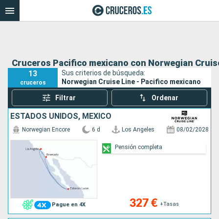
Cruceros Pacifico mexicano con Norwegian Cruis
13
Sus criterios de búsqueda:
Norwegian Cruise Line - Pacifico mexicano
cruceros
Filtrar
Ordenar
ESTADOS UNIDOS, MÉXICO
Norwegian Encore
6 d
Los Angeles
08/02/2028
Pensión completa
327 €
+Tasas
Pague en 4X