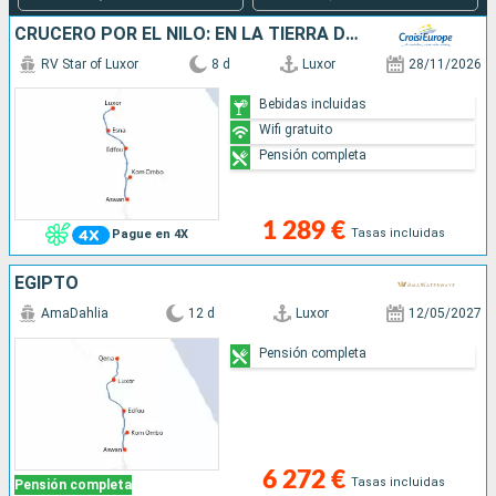
CRUCERO POR EL NILO: EN LA TIERRA DE LOS FARAONES (PUERTO-PUERTO)
RV Star of Luxor
8 d
Luxor
28/11/2026
Bebidas incluidas
Wifi gratuito
Pensión completa
1 289 €
Tasas incluidas
Pague en 4X
EGIPTO
AmaDahlia
12 d
Luxor
12/05/2027
Pensión completa
6 272 €
Tasas incluidas
Pensión completa