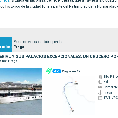
 Checa
, situada en las orillas del
río
Moldava
, que atraviesa la ciudad d
co histórico de la ciudad forma parte del Patrimonio de la Humanidad d
Sus criterios de búsqueda:
rados
Praga
elnik, Praga
Pague en 4X
Elbe Prin
5 d
Camarote 
Praga
17/11/20