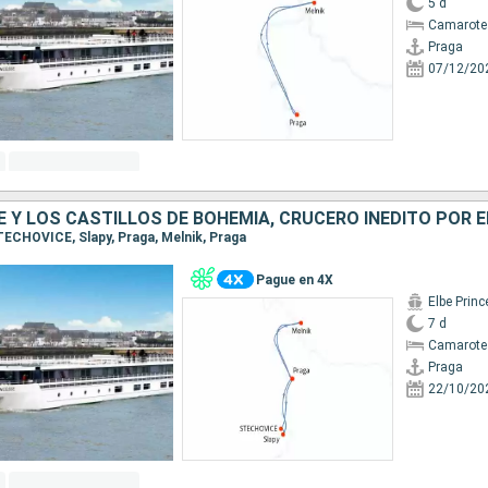
5 d
Camarote 
Praga
07/12/20
STECHOVICE, Slapy, Praga, Melnik, Praga
Pague en 4X
Elbe Prin
7 d
Camarote 
Praga
22/10/20