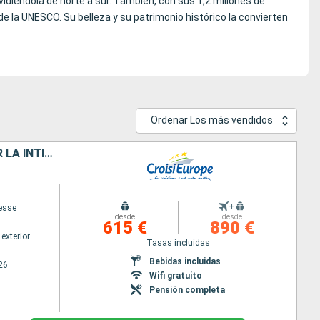
ividiéndola de norte a sur. También, con sus 1,2 millones de
e la UNESCO. Su belleza y su patrimonio histórico la convierten
Ordenar Los más vendidos
PRAGA, LA IMPERIAL Y SUS PALACIOS EXCEPCIONALES: UN CRUCERO POR LA INTIMIDAD DE LAS GRANDES FAMILIAS ARISTOCRÁTICAS (PUERTO A PUERTO)
+
cesse
desde
desde
615 €
890 €
exterior
Tasas incluidas
Bebidas incluidas
26
Wifi gratuito
Pensión completa