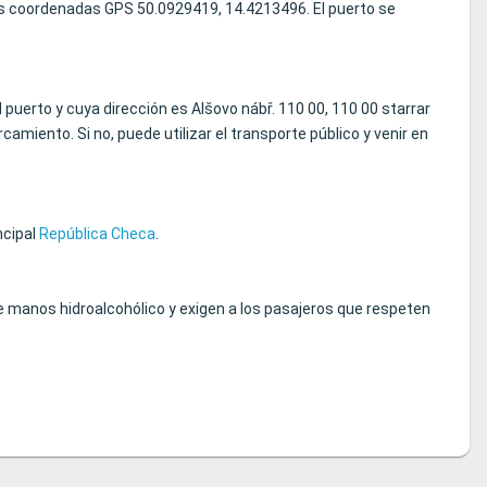
las coordenadas GPS 50.0929419, 14.4213496. El puerto se
 puerto y cuya dirección es Alšovo nábř. 110 00, 110 00 starrar
miento. Si no, puede utilizar el transporte público y venir en
ncipal
República Checa
.
 manos hidroalcohólico y exigen a los pasajeros que respeten