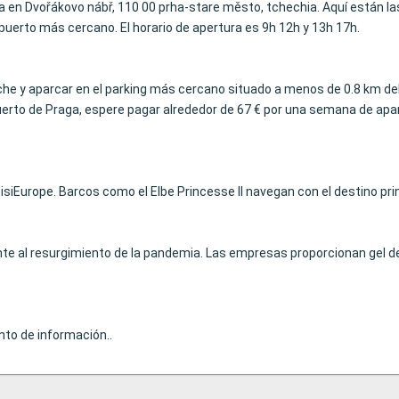
ra en Dvořákovo nábř, 110 00 prha-stare město, tchechia. Aquí están 
opuerto más cercano. El horario de apertura es 9h 12h y 13h 17h.
coche y aparcar en el parking más cercano situado a menos de 0.8 km del
erto de Praga, espere pagar alrededor de 67 € por una semana de aparca
siEurope. Barcos como el Elbe Princesse II navegan con el destino pri
e al resurgimiento de la pandemia. Las empresas proporcionan gel de
nto de información..