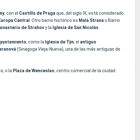
ny
, con el
Castillo de Praga
que, del siglo IX, está considerado
Europa Central
. Otro barrio histórico es
Malá Strana
o Barrio
onasterio de Strahov
y la
Iglesia de San Nicolás
.
Ayuntamiento
, como la
Iglesia de Týn
, el
antiguo
aranová
(Sinagoga Vieja-Nueva), una de las más antiguas de
s, o la
Plaza de Wenceslao
, centro comercial de la ciudad.