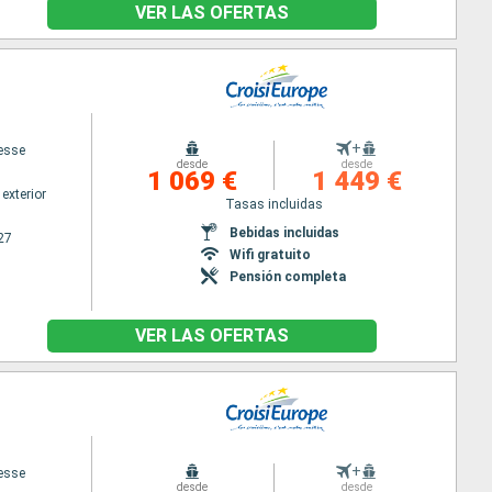
VER LAS OFERTAS
+
cesse
desde
desde
1 069 €
1 449 €
exterior
Tasas incluidas
Bebidas incluidas
27
Wifi gratuito
Pensión completa
VER LAS OFERTAS
+
cesse
desde
desde