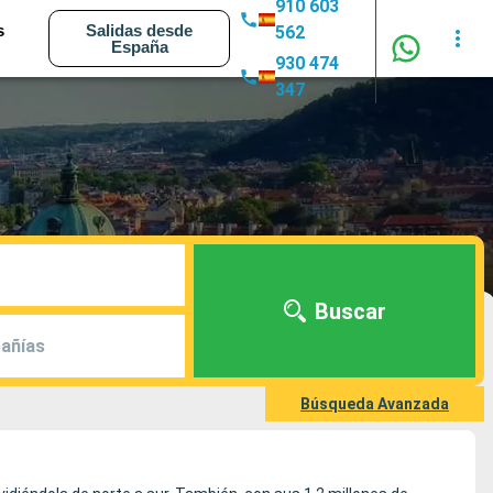
910 603
s
Salidas desde
562
España
930 474
347
Buscar
añías
Búsqueda Avanzada