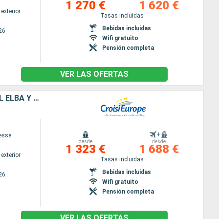
1 270 €
1 620 €
exterior
Tasas incluidas
Bebidas incluidas
26
Wifi gratuito
Pensión completa
VER LAS OFERTAS
PRAGA, DRESDE Y LOS CASTILLOS DE BOHEMIA, CRUCERO INÉDITO POR EL ELBA Y EL MOLDAVA SALVAJE
+
cesse
desde
desde
1 323 €
1 688 €
exterior
Tasas incluidas
Bebidas incluidas
26
Wifi gratuito
Pensión completa
VER LAS OFERTAS