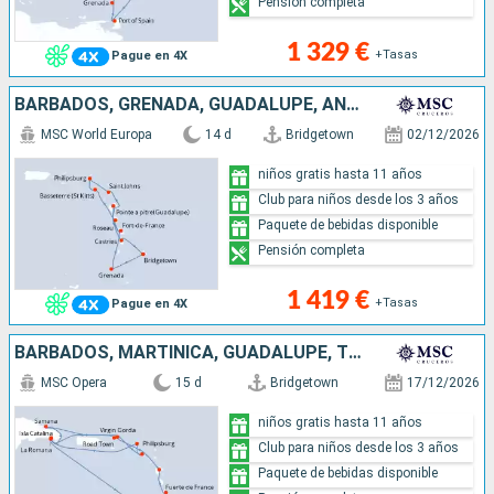
Pensión completa
1 329 €
+Tasas
Pague en 4X
BARBADOS, GRENADA, GUADALUPE, ANTIGUA Y BARBUDA, SAN MARTÍN, SAN CRISTÓBAL Y NIEVES, DOMINICA, MARTINICA, SANTA LUCIA
MSC World Europa
14 d
Bridgetown
02/12/2026
niños gratis hasta 11 años
Club para niños desde los 3 años
Paquete de bebidas disponible
Pensión completa
1 419 €
+Tasas
Pague en 4X
BARBADOS, MARTINICA, GUADALUPE, TÓRTOLA, VIRGEN GORDA, SAN CRISTÓBAL Y NIEVES, SAN MARTÍN, REPÚBLICA DOMINICANA
MSC Opera
15 d
Bridgetown
17/12/2026
niños gratis hasta 11 años
Club para niños desde los 3 años
Paquete de bebidas disponible