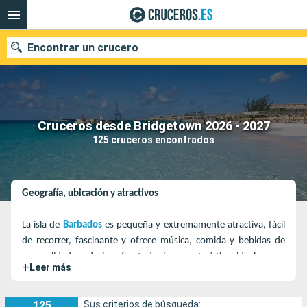
Encontrar un crucero
Nuestros destinos
Cruceros desde Bridgetown 2026 - 2027
125 cruceros encontrados
Fecha de salida
Puertos
Compañías
Geografía, ubicación y atractivos
Buscar
La isla de
Barbados
es pequeña y extremamente atractiva, fácil
de recorrer, fascinante y ofrece música, comida y bebidas de
gran calidad, es decir, reúne todas las características ideales para
+
Leer más
hacer que la estancia en ella resulte memorable y muy
agradable. Situada a casi 160 km al este de las islas caribeñas
125
Sus criterios de búsqueda:
que se extienden entre Florida (USA) y Venezuela, Barbados es