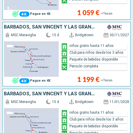
1 059 €
+Tasas
Pague en 4X
BARBADOS, SAN VINCENT Y LAS GRANADINAS, GRENADA, MARTINICA, ANTIGUA Y BARBUDA, SAN MARTÍN, SAN CRISTÓBAL Y NIEVES, DOMINICA, GUADALUPE, SANTA LUCIA
MSC Meraviglia
15 d
Bridgetown
30/11/2027
niños gratis hasta 11 años
Club para niños desde los 3 años
Paquete de bebidas disponible
Pensión completa
1 199 €
+Tasas
Pague en 4X
BARBADOS, SAN VINCENT Y LAS GRANADINAS, GRENADA, MARTINICA, SAN MARTÍN, ANTIGUA Y BARBUDA, SAN CRISTÓBAL Y NIEVES, DOMINICA, GUADALUPE, SANTA LUCIA
MSC Meraviglia
15 d
Bridgetown
11/01/2028
niños gratis hasta 11 años
Club para niños desde los 3 años
Paquete de bebidas disponible
Pensión completa