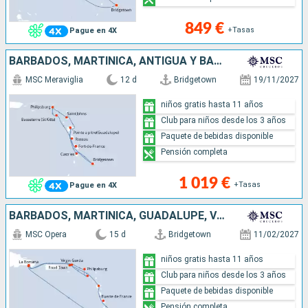
849 €
+Tasas
Pague en 4X
BARBADOS, MARTINICA, ANTIGUA Y BARBUDA, SAN MARTÍN, SAN CRISTÓBAL Y NIEVES, DOMINICA, GUADALUPE, SANTA LUCIA
MSC Meraviglia
12 d
Bridgetown
19/11/2027
niños gratis hasta 11 años
Club para niños desde los 3 años
Paquete de bebidas disponible
Pensión completa
1 019 €
+Tasas
Pague en 4X
BARBADOS, MARTINICA, GUADALUPE, VIRGEN GORDA, SAN MARTÍN, SAN CRISTÓBAL Y NIEVES, TÓRTOLA, REPÚBLICA DOMINICANA
MSC Opera
15 d
Bridgetown
11/02/2027
niños gratis hasta 11 años
Club para niños desde los 3 años
Paquete de bebidas disponible
Pensión completa