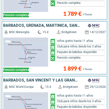
Pensión completa
1 789 €
+Tasas
Pensión completa
BARBADOS, GRENADA, MARTINICA, SAN MARTÍN, ANTIGUA Y BARBUDA, SAN CRISTÓBAL Y NIEVES, DOMINICA, GUADALUPE, SAN VINCENT Y LAS GRANADINAS
MSC Meraviglia
15 d
Bridgetown
14/12/2027
niños gratis hasta 11 años
Club para niños desde los 3 años
Paquete de bebidas disponible
Pensión completa
1 899 €
+Tasas
Pensión completa
BARBADOS, SAN VINCENT Y LAS GRANADINAS, GRENADA, GUADALUPE, SAN MARTÍN, ANTIGUA Y BARBUDA, SAN CRISTÓBAL Y NIEVES, DOMINICA, MARTINICA, SANTA LUCIA
MSC World Europa
15 d
Bridgetown
29/12/2026
niños gratis hasta 11 años
Club para niños desde los 3 años
Paquete de bebidas disponible