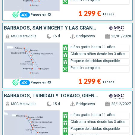
1 299 €
+Tasas
Pague en 4X
BARBADOS, SAN VINCENT Y LAS GRANADINAS, GRENADA, MARTINICA, ANTIGUA Y BARBUDA, SAN MARTÍN, SAN CRISTÓBAL Y NIEVES, DOMINICA, GUADALUPE
MSC Meraviglia
15 d
Bridgetown
25/01/2028
niños gratis hasta 11 años
Club para niños desde los 3 años
Paquete de bebidas disponible
Pensión completa
1 299 €
+Tasas
Pague en 4X
BARBADOS, TRINIDAD Y TOBAGO, GRENADA, GUADALUPE, DOMINICA, SAN MARTÍN, SAN CRISTÓBAL Y NIEVES, ANTIGUA Y BARBUDA, MARTINICA, SANTA LUCIA
MSC Meraviglia
15 d
Bridgetown
28/12/2027
niños gratis hasta 11 años
Club para niños desde los 3 años
Paquete de bebidas disponible