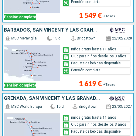
Pensión completa
1 549 €
+Tasas
Pensión completa
BARBADOS, SAN VINCENT Y LAS GRANADINAS, TRINIDAD Y TOBAGO, GRENADA, SAN MARTÍN, ANTIGUA Y BARBUDA, SAN CRISTÓBAL Y NIEVES, DOMINICA, MARTINICA, GUADALUPE, SANTA LUCIA
MSC Meraviglia
15 d
Bridgetown
22/02/2028
niños gratis hasta 11 años
Club para niños desde los 3 años
Paquete de bebidas disponible
Pensión completa
1 619 €
+Tasas
Pensión completa
GRENADA, SAN VINCENT Y LAS GRANADINAS, SAN MARTÍN, ANTIGUA Y BARBUDA, SAN CRISTÓBAL Y NIEVES, DOMINICA, MARTINICA, GUADALUPE, SANTA LUCIA, BARBADOS
MSC World Europa
15 d
Bridgetown
23/03/2027
niños gratis hasta 11 años
Club para niños desde los 3 años
Paquete de bebidas disponible