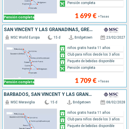
Pensión completa
1 699 €
+Tasas
Pensión completa
SAN VINCENT Y LAS GRANADINAS, GRENADA, ANTIGUA Y BARBUDA, SAN MARTÍN, SAN CRISTÓBAL Y NIEVES, DOMINICA, MARTINICA, GUADALUPE, SANTA LUCIA, BARBADOS
MSC World Europa
15 d
Bridgetown
23/02/2027
niños gratis hasta 11 años
Club para niños desde los 3 años
Paquete de bebidas disponible
Pensión completa
1 709 €
+Tasas
Pensión completa
BARBADOS, SAN VINCENT Y LAS GRANADINAS, SANTA LUCIA, GRENADA, DOMINICA, SAN MARTÍN, ANTIGUA Y BARBUDA, SAN CRISTÓBAL Y NIEVES, MARTINICA, GUADALUPE
MSC Meraviglia
15 d
Bridgetown
08/02/2028
niños gratis hasta 11 años
Club para niños desde los 3 años
Paquete de bebidas disponible