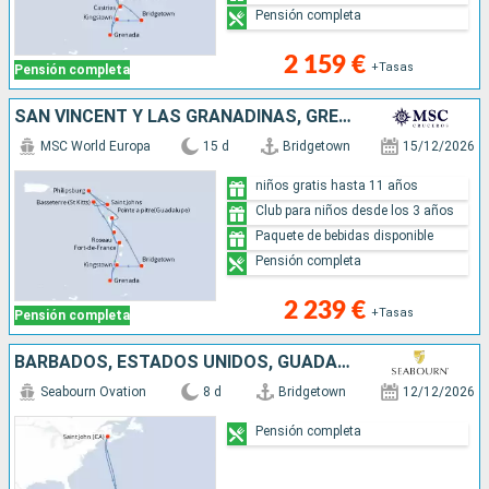
Pensión completa
2 159 €
+Tasas
Pensión completa
SAN VINCENT Y LAS GRANADINAS, GRENADA, SAN MARTÍN, ANTIGUA Y BARBUDA, SAN CRISTÓBAL Y NIEVES, DOMINICA, MARTINICA, GUADALUPE, BARBADOS
MSC World Europa
15 d
Bridgetown
15/12/2026
niños gratis hasta 11 años
Club para niños desde los 3 años
Paquete de bebidas disponible
Pensión completa
2 239 €
+Tasas
Pensión completa
BARBADOS, ESTADOS UNIDOS, GUADALUPE, MARTINICA, CANADÁ, SANTA LUCIA
Seabourn Ovation
8 d
Bridgetown
12/12/2026
Pensión completa