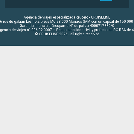
Agencia de viajes especializada crucero - CRUISELINE
6 rue du gabian Les flots bleus MC 98 000 Monaco SAM con un capital de 150 000
Garantía financiera Groupama N° de póliza 4000717380/0
Agencia de viajes n° 006 02 0007 – Responsabilidad civil y profesional RC RSA de
© CRUISELINE 2026 - all rights reserved