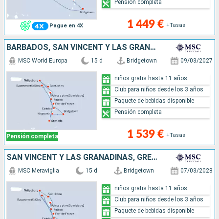
Pensión completa
1 449 €
+Tasas
Pague en 4X
BARBADOS, SAN VINCENT Y LAS GRANADINAS, GRENADA, SAN MARTÍN, ANTIGUA Y BARBUDA, SAN CRISTÓBAL Y NIEVES, DOMINICA, MARTINICA, GUADALUPE, SANTA LUCIA
MSC World Europa
15 d
Bridgetown
09/03/2027
niños gratis hasta 11 años
Club para niños desde los 3 años
Paquete de bebidas disponible
Pensión completa
1 539 €
+Tasas
Pensión completa
SAN VINCENT Y LAS GRANADINAS, GRENADA, ANTIGUA Y BARBUDA, SAN MARTÍN, DOMINICA, SAN CRISTÓBAL Y NIEVES, MARTINICA, GUADALUPE, SANTA LUCIA, BARBADOS
MSC Meraviglia
15 d
Bridgetown
07/03/2028
niños gratis hasta 11 años
Club para niños desde los 3 años
Paquete de bebidas disponible