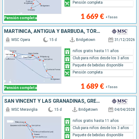
Pensión completa
1 669 €
+Tasas
Pensión completa
MARTINICA, ANTIGUA Y BARBUDA, TÓRTOLA, REPÚBLICA DOMINICANA, VIRGEN GORDA, SAN CRISTÓBAL Y NIEVES, SAN MARTÍN, BARBADOS
MSC Opera
15 d
Bridgetown
31/12/2026
niños gratis hasta 11 años
Club para niños desde los 3 años
Paquete de bebidas disponible
Pensión completa
1 689 €
+Tasas
Pensión completa
SAN VINCENT Y LAS GRANADINAS, GRENADA, SAN MARTÍN, ANTIGUA Y BARBUDA, SAN CRISTÓBAL Y NIEVES, DOMINICA, MARTINICA, GUADALUPE, SANTA LUCIA, BARBADOS
MSC Meraviglia
15 d
Bridgetown
04/04/2028
niños gratis hasta 11 años
Club para niños desde los 3 años
Paquete de bebidas disponible