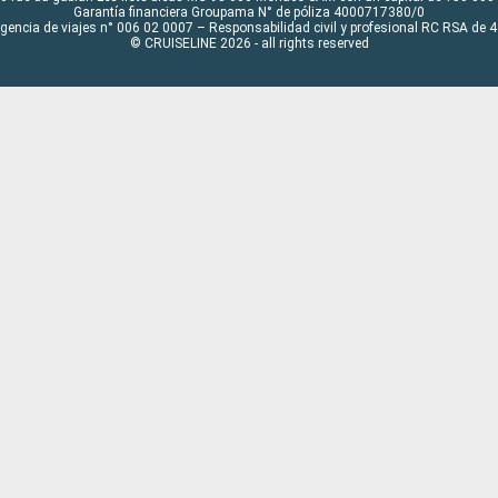
Garantía financiera Groupama N° de póliza 4000717380/0
Agencia de viajes n° 006 02 0007 – Responsabilidad civil y profesional RC RSA de
© CRUISELINE 2026 - all rights reserved