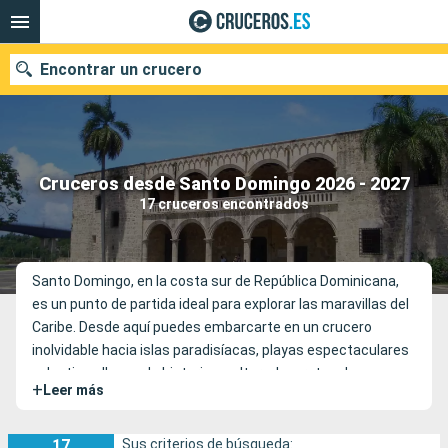
Encontrar un crucero
Nuestros destinos
Cruceros desde Santo Domingo 2026 - 2027
17 cruceros encontrados
Fecha de salida
Puertos
Compañías
Santo Domingo, en la costa sur de República Dominicana,
es un punto de partida ideal para explorar las maravillas del
Buscar
Caribe. Desde aquí puedes embarcarte en un crucero
inolvidable hacia islas paradisíacas, playas espectaculares
y destinos llenos de historia y cultura. Las rutas de
+
Leer más
cruceros que parten de la capital dominicana suelen incluir
lugares fascinantes como Cartagena en Colombia, Ocho
Ríos en Jamaica o incluso el cruce del emblemático Canal
17
Sus criterios de búsqueda: