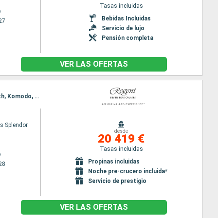
Tasas incluidas
e
Bebidas Incluidas
27
Servicio de lujo
Pensión completa
VER LAS OFERTAS
Itinerario : Melbourne, Portland Victoria, Penneshaw, Adelaide, Esperanza, Albany, Bussleton, Perth, Komodo, Benoa, Lombok, Surabaya, Semarang, Jakarta, Singapur
s Splendor
desde
20 419 €
Tasas incluidas
e
Propinas incluidas
28
Noche pre-crucero incluida*
Servicio de prestigio
VER LAS OFERTAS