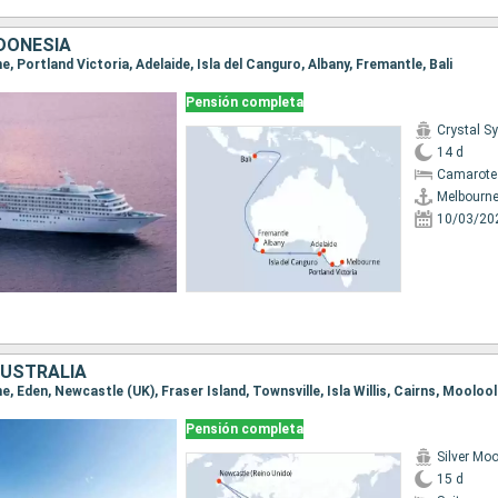
NDONESIA
ne, Portland Victoria, Adelaide, Isla del Canguro, Albany, Fremantle, Bali
Pensión completa
Crystal 
14 d
Camarote 
Melbourn
10/03/20
AUSTRALIA
Pensión completa
Silver Mo
15 d