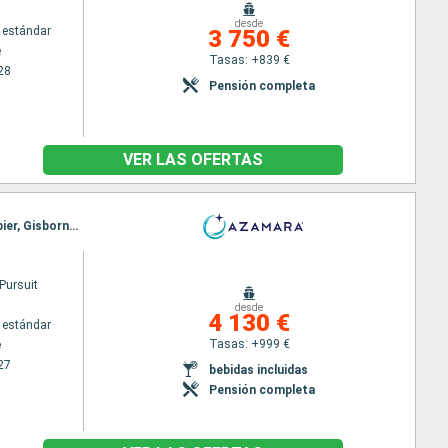
desde
 estándar
3 750 €
e
Tasas: +839 €
28
Pensión completa
VER LAS OFERTAS
Itinerario : Melbourne, Eden, Sidney, Milford sound, Dunedin, Christchurch, Wellington, Picton, Napier, Gisborne, Tauranga, Bahía de Islandia, Auckland
Pursuit
desde
4 130 €
 estándar
Tasas: +999 €
e
27
bebidas incluidas
Pensión completa