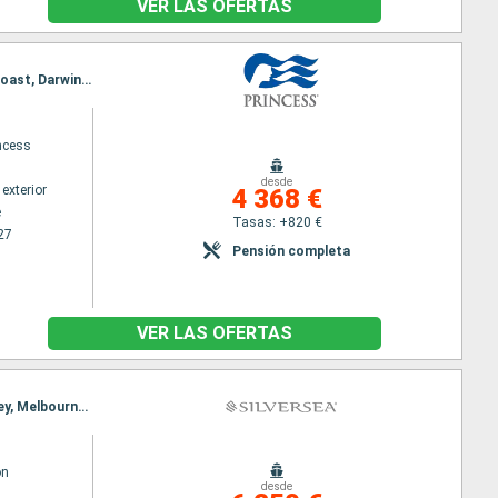
VER LAS OFERTAS
Itinerario : Melbourne, Adelaide, Albany, Margaret River, Perth, Broome, Yampi Sound, Kimberley Coast, Darwin, Cairns, Isla Willis, Brisbane, Sidney
ncess
desde
exterior
4 368 €
e
Tasas: +820 €
27
Pensión completa
VER LAS OFERTAS
Itinerario : Melbourne, Newcastle (UK), Fraser Island, Isla Willis, Shute Harbour, Mooloolaba, Sidney, Melbourne, Newcastle (UK), Fraser Island, Isla Willis, Shute Harbour, Mooloolaba, Sidney
on
desde