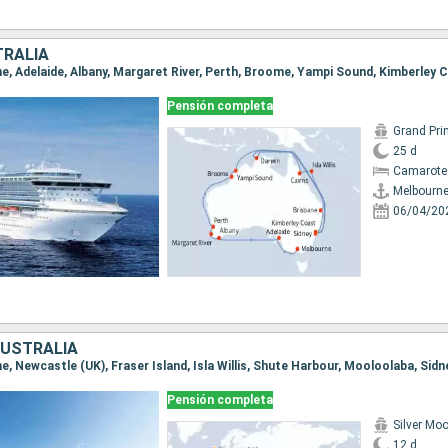
TRALIA
Pensión completa
Grand Pri
25 d
Camarote 
Melbourn
06/04/20
AUSTRALIA
Pensión completa
Silver Mo
12 d