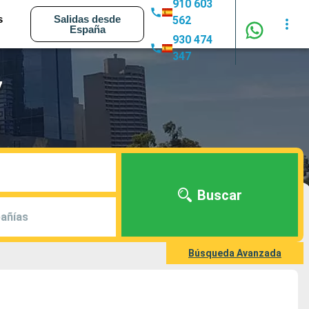
910 603
s
Salidas desde
562
España
930 474
347
7
Buscar
añías
Búsqueda Avanzada