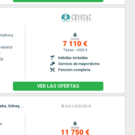
Symphony
desde
7 110 €
exterior
Tasas: +600 €
e
bebidas incluidas
28
Servicio de mayordomo
Pensión completa
VER LAS OFERTAS
Itinerario : Melbourne, Eden, Newcastle (UK), Fraser Island, Townsville, Isla Willis, Cairns, Mooloolaba, Sidney, Melbourne, Eden, Newcastle (UK), Fraser Island, Townsville, Isla Willis, Cairns, Mooloolaba, Sidney
on
desde
11 750 €