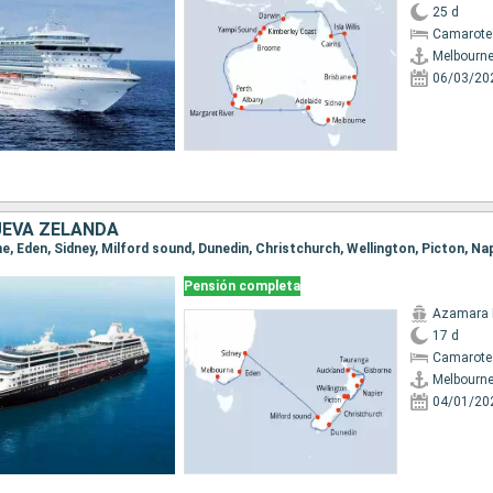
25 d
Camarote
Melbourn
06/03/20
UEVA ZELANDA
Pensión completa
Azamara 
17 d
Camarote
Melbourn
04/01/20