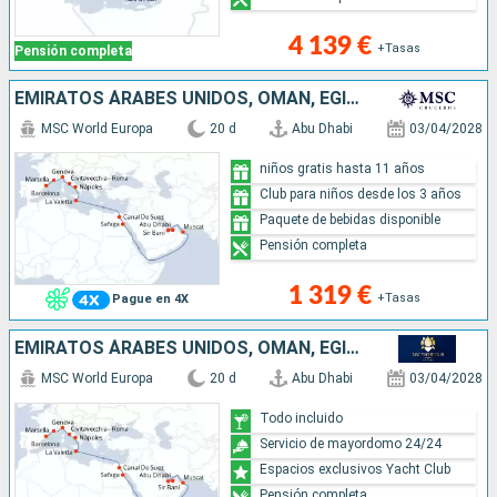
4 139 €
+Tasas
Pensión completa
EMIRATOS ÁRABES UNIDOS, OMAN, EGIPTO, MALTA, ITALIA, FRANCIA, ESPAÑA
MSC World Europa
20 d
Abu Dhabi
03/04/2028
niños gratis hasta 11 años
Club para niños desde los 3 años
Paquete de bebidas disponible
Pensión completa
1 319 €
+Tasas
Pague en 4X
EMIRATOS ÁRABES UNIDOS, OMAN, EGIPTO, MALTA, ITALIA, FRANCIA, ESPAÑA
MSC World Europa
20 d
Abu Dhabi
03/04/2028
Todo incluido
Servicio de mayordomo 24/24
Espacios exclusivos Yacht Club
Pensión completa