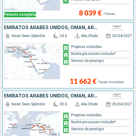
8 039 €
+Tasas
Pensión completa
EMIRATOS ÁRABES UNIDOS, OMAN, ARABIA SAUDÍ, EGIPTO, JORDANIE, ISRAEL, CHIPRE, TURQUÍA, GRECIA, ITALIA
Seven Seas Splendor
24 d
Abu Dhabi
25/04/2027
Propinas incluidas
Noche pre-crucero incluida*
Servicio de prestigio
11 662 €
Tasas incluidas
EMIRATOS ÁRABES UNIDOS, OMAN, ARABIA SAUDÍ, EGIPTO, JORDANIE, ISRAEL, CHIPRE, TURQUÍA, GRECIA, ITALIA, ESPAÑA, MARRUECOS, CANADÁ, ESTADOS UNIDOS
Seven Seas Splendor
38 d
Abu Dhabi
25/04/2027
Propinas incluidas
Noche pre-crucero incluida*
Servicio de prestigio