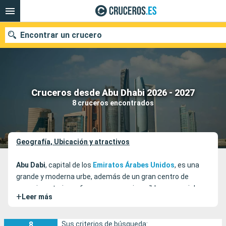
Encontrar un crucero
Nuestros destinos
Cruceros desde Abu Dhabi 2026 - 2027
8 cruceros encontrados
Fecha de salida
Puertos
Compañías
Geografía, Ubicación y atractivos
Buscar
Abu Dabi
, capital de los
Emiratos Árabes Unidos
, es una
grande y moderna urbe, además de un gran centro de
negocios y turismo famoso por sus increíbles rascacielos.
+
Leer más
La faceta sofisticada y audaz que posee en la actualidad
contrasta fuertemente con lo que era hace treinta años.
Esta innovadora y contemporánea ciudad, es la sede de
8
Sus criterios de búsqueda: