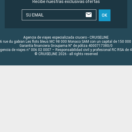
Recibe nuestras exclusivas ofertas
SU EMAIL
OK
Agencia de viajes especializada crucero - CRUISELINE
6 rue du gabian Les flots bleus MC 98 000 Monaco SAM con un capital de 150 000
Garantía financiera Groupama N° de póliza 4000717380/0
Agencia de viajes n° 006 02 0007 – Responsabilidad civil y profesional RC RSA de
© CRUISELINE 2026 - all rights reserved