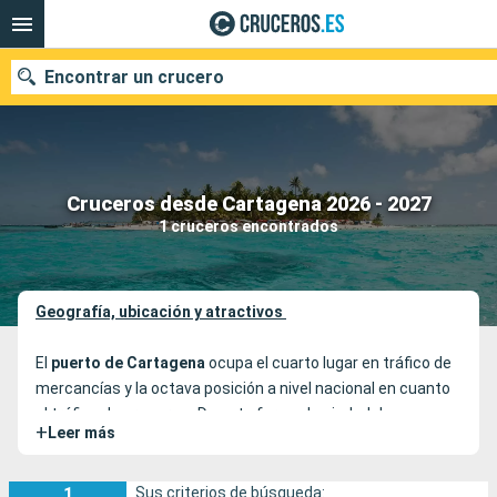
Encontrar un crucero
Nuestros destinos
Cruceros desde Cartagena 2026 - 2027
1 cruceros encontrados
Fecha de salida
Puertos
Compañías
Geografía, ubicación y atractivos
Buscar
El
puerto de Cartagena
ocupa el cuarto lugar en tráfico de
mercancías y la octava posición a nivel nacional en cuanto
al tráfico de
cruceros
. De esta forma, la ciudad de
+
Leer más
Cartagena recibe el 40% de su turismo total a través de su
puerto, considerado uno de los más transitados de
España
.
1
Sus criterios de búsqueda: