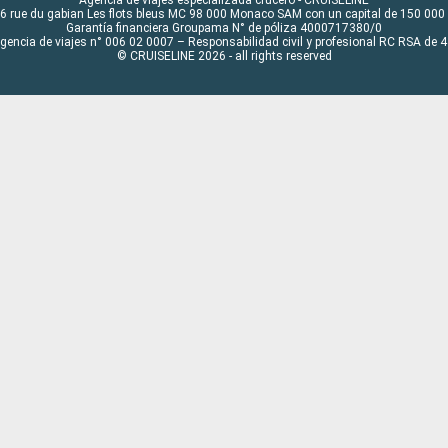
6 rue du gabian Les flots bleus MC 98 000 Monaco SAM con un capital de 150 000
Garantía financiera Groupama N° de póliza 4000717380/0
Agencia de viajes n° 006 02 0007 – Responsabilidad civil y profesional RC RSA de
© CRUISELINE 2026 - all rights reserved