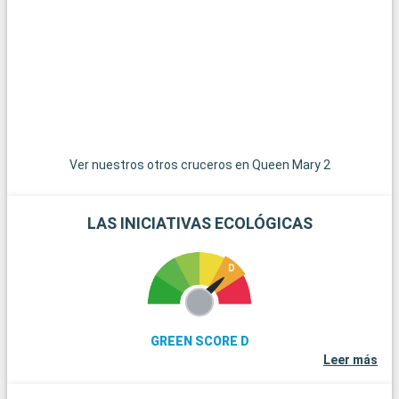
amantes de la naturaleza, con sus paisajes de páramos y sus
ponis en libertad. La histórica ciudad de Winchester, con su
imponente catedral y sus edificios antiguos, es una
gratificante excursión de un día. Para los amantes de la vela,
la isla de Wight, accesible en ferry, ofrece hermosas playas y
famosas regatas. Por último, los aficionados a la historia
pueden explorar los restos de Stonehenge, a menos de una
hora en coche.
Ver nuestros otros cruceros en Queen Mary 2
LAS INICIATIVAS ECOLÓGICAS
GREEN SCORE D
Leer más