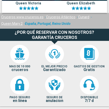
Queen Victoria
Queen Elizabeth
Cruceros www.cruceros.es
Cruceros Atlántico
Cunard
Queen Mary 2
España, Portugal, Reino Unido
¿POR QUÉ RESERVAR CON NOSOTROS?
GARANTÍA CRUCEROS
MAS DE 10 000
EL MEJOR PRECIO
GASTOS DE GESTION
cruceros
Garantizado
Gratis
PAGO SEGURO
SEGURO DE
DISPONIBLE
en línea
anulacion
7/7 d