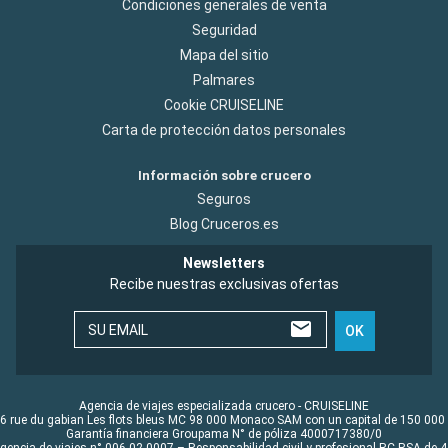
Condiciones generales de venta
Seguridad
Mapa del sitio
Palmares
Cookie CRUISELINE
Carta de protección datos personales
Información sobre crucero
Seguros
Blog Cruceros.es
Newsletters
Recibe nuestras exclusivas ofertas
SU EMAIL
OK
Agencia de viajes especializada crucero - CRUISELINE
6 rue du gabian Les flots bleus MC 98 000 Monaco SAM con un capital de 150 000
Garantía financiera Groupama N° de póliza 4000717380/0
Agencia de viajes n° 006 02 0007 – Responsabilidad civil y profesional RC RSA de