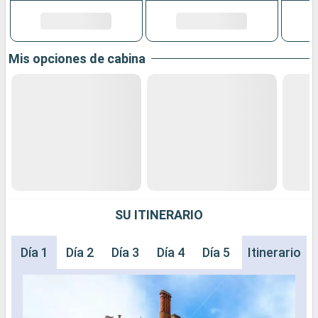
Mis opciones de cabina
SU ITINERARIO
Día 1
Día 2
Día 3
Día 4
Día 5
Día 6
Itinerario
Día 