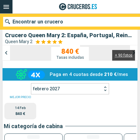
Encontrar un crucero
Crucero Queen Mary 2: España, Portugal, Reino Unido salida desde Southampton
Queen Mary 2
840 €
+ 90 fotos
Nuestros destinos
Tasas incluidas
Fecha de salida
Paga en 4 cuotas desde
210 €
/mes
Puertos
Compañías
febrero 2027
MEJOR PRECIO
Buscar
14 Feb
840 €
Mi categoría de cabina