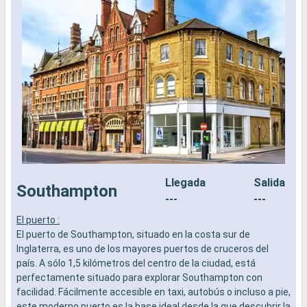
Llegada
Salida
Southampton
---
---
El puerto :
L
El puerto de Southampton, situado en la costa sur de
a
Inglaterra, es uno de los mayores puertos de cruceros del
b
país. A sólo 1,5 kilómetros del centro de la ciudad, está
s
perfectamente situado para explorar Southampton con
e
facilidad. Fácilmente accesible en taxi, autobús o incluso a pie,
este moderno puerto es la base ideal desde la que descubrir la