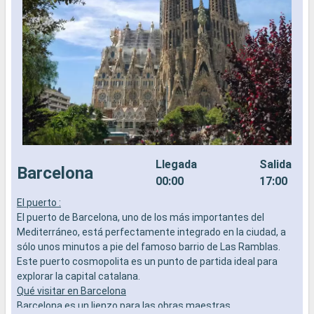
Llegada
Salida
Barcelona
00:00
17:00
El puerto :
E
El puerto de Barcelona, uno de los más importantes del
E
Mediterráneo, está perfectamente integrado en la ciudad, a
e
sólo unos minutos a pie del famoso barrio de Las Ramblas.
c
Este puerto cosmopolita es un punto de partida ideal para
o
explorar la capital catalana.
c
Qué visitar en Barcelona
Q
Barcelona es un lienzo para las obras maestras
A