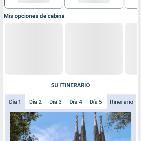
Mis opciones de cabina
SU ITINERARIO
Día 1
Día 2
Día 3
Día 4
Día 5
Día 6
Itinerario
Día 