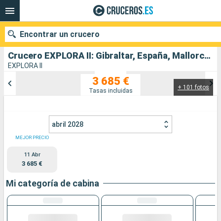
Encontrar un crucero
Crucero EXPLORA II: Gibraltar, España, Mallorca salida desde Barcelona
EXPLORA II
3 685 €
+ 101 fotos
Nuestros destinos
Tasas incluidas
Fecha de salida
abril 2028
Puertos
Compañías
MEJOR PRECIO
11 Abr
Buscar
3 685 €
Mi categoría de cabina