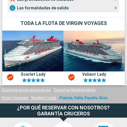
Las formalidades de salida
TODA LA FLOTA DE VIRGIN VOYAGES
Scarlet Lady
Valiant Lady
Cruceros www.cruceros.es
Cruceros Mediterráneo
Virgin Voyages
Resilient Lady
Francia, Italia, España, Ibiza
¿POR QUÉ RESERVAR CON NOSOTROS?
GARANTÍA CRUCEROS