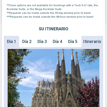
*These options are not available for bookings with a "lock it in" rate, the
Rockstar Suite, or the Mega Rockstar Suite
**Requests can be made outside the 45-day window prior to travel
***Requests can be made outside the 48-hour window prior to travel
SU ITINERARIO
Día 1
Día 2
Día 3
Día 4
Día 5
Día 6
Itinerario
Día 