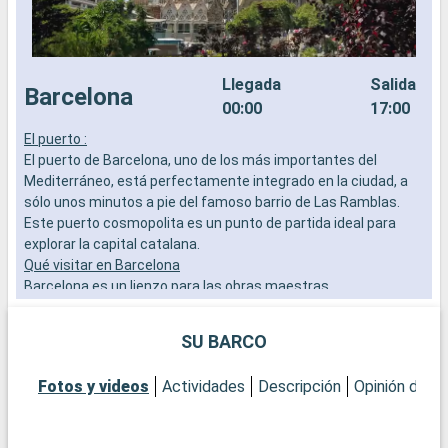
Llegada
Salida
Barcelona
00:00
17:00
El puerto :
E
El puerto de Barcelona, uno de los más importantes del
E
Mediterráneo, está perfectamente integrado en la ciudad, a
M
sólo unos minutos a pie del famoso barrio de Las Ramblas.
l
Este puerto cosmopolita es un punto de partida ideal para
f
explorar la capital catalana.
Q
Qué visitar en Barcelona
E
Barcelona es un lienzo para las obras maestras
l
arquitectónicas de Gaudí. Admire la Sagrada Familia, pasee
P
por el Park Güell y explore el Barrio Gótico por su ambiente
P
SU BARCO
histórico. No se pierda el mercado de la Boquería para probar
e
la vida local y los sabores catalanes.
d
Fotos y videos
Actividades
Descripción
Opinión del C
Qué visitar en los alrededores
Q
A las afueras de Barcelona, Montserrat ofrece un paisaje
A
espectacular con su monasterio encaramado y sus vistas
e