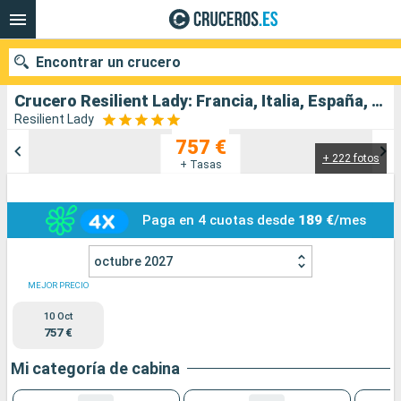
Encontrar un crucero
Crucero Resilient Lady: Francia, Italia, España, Ibiza salida desde Barcelona
Resilient Lady
757 €
+ 222 fotos
Nuestros destinos
+ Tasas
Fecha de salida
Paga en 4 cuotas desde
189 €
/mes
Puertos
Compañías
octubre 2027
Buscar
MEJOR PRECIO
10 Oct
757 €
Mi categoría de cabina