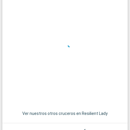
panorámicas. La localidad de Sitges, con sus playas y su
festival de cine, es también una escapada popular para
quienes buscan alejarse del bullicio de la ciudad.
Ver nuestros otros cruceros en Resilient Lady