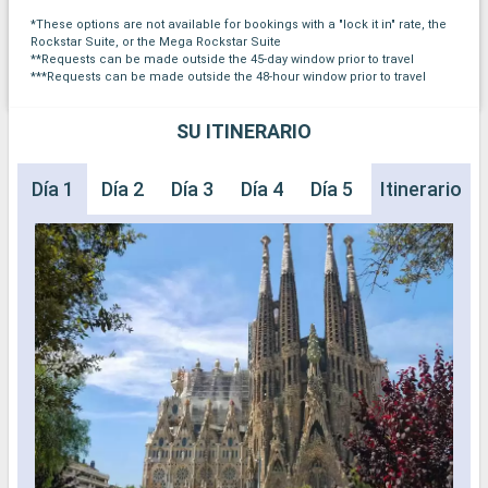
*These options are not available for bookings with a "lock it in" rate, the
Rockstar Suite, or the Mega Rockstar Suite
**Requests can be made outside the 45-day window prior to travel
***Requests can be made outside the 48-hour window prior to travel
SU ITINERARIO
Día 1
Día 2
Día 3
Día 4
Día 5
Día 6
Itinerario
Día 