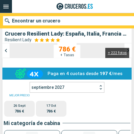
Encontrar un crucero
Crucero Resilient Lady: España, Italia, Francia salida desde Barcelona
Resilient Lady
786 €
+ 222 fotos
Nuestros destinos
+ Tasas
Fecha de salida
Paga en 4 cuotas desde
197 €
/mes
Puertos
Compañías
septiembre 2027
Buscar
MEJOR PRECIO
26 Sept
17 Oct
786 €
786 €
Mi categoría de cabina