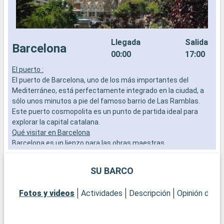
Llegada
Salida
Barcelona
00:00
17:00
El puerto :
L
El puerto de Barcelona, uno de los más importantes del
a
Mediterráneo, está perfectamente integrado en la ciudad, a
b
sólo unos minutos a pie del famoso barrio de Las Ramblas.
s
Este puerto cosmopolita es un punto de partida ideal para
e
explorar la capital catalana.
Qué visitar en Barcelona
Barcelona es un lienzo para las obras maestras
arquitectónicas de Gaudí. Admire la Sagrada Familia, pasee
por el Park Güell y explore el Barrio Gótico por su ambiente
SU BARCO
histórico. No se pierda el mercado de la Boquería para probar
la vida local y los sabores catalanes.
Fotos y videos
Actividades
Descripción
Opinión del C
Qué visitar en los alrededores
A las afueras de Barcelona, Montserrat ofrece un paisaje
espectacular con su monasterio encaramado y sus vistas