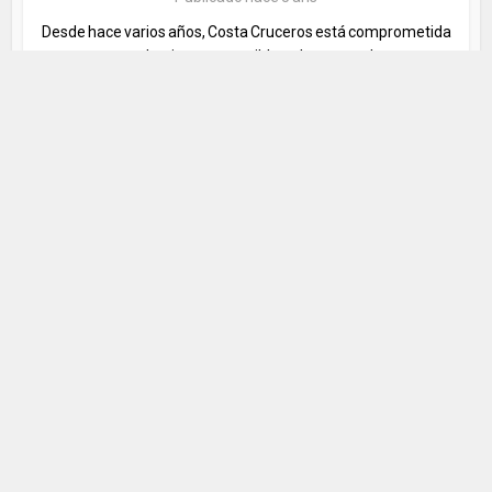
Desde hace varios años, Costa Cruceros está comprometida
con el turismo sostenible y el respeto al...
Cruceros ecológicos
Articles
•
Las innovaciones de MSC Cruceros en
materia de reducción de...
Publicado hace 5 ans
MSC Cruceros se compromete a preservar el medio ambiente