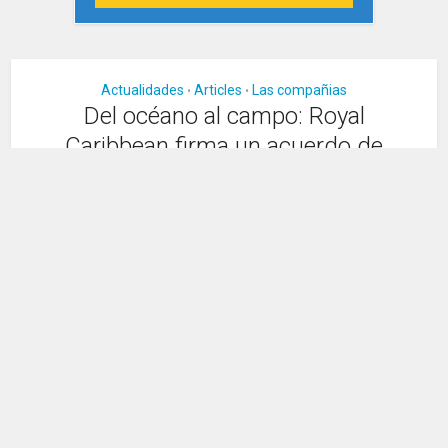
Actualidades
Articles
Las compañias
•
•
Del océano al campo: Royal
Caribbean firma un acuerdo de
asociación con el AS Monaco
Publicado hace 3 ans
405 visualizaciones
1 min de lectura